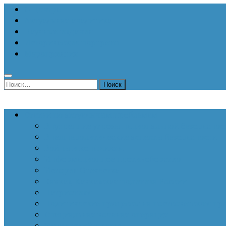
О Центре
Актуальная аналитика
Научные издания
Исторические портреты
Мероприятия
Найти:
Статьи по актуальным проблемам
Внутренние угрозы национальной безопаснос
Внешнеполитические аспекты безопасности
Войны и конфликты
Информационное противоборство
История Отечества
Кавказ, Кавказская политика России
Патриотизм
Политические процессы на постсоветском пр
Специальная военная операция
Украинский кризис