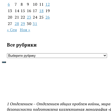
6
7
8
9
10
11
12
13
14
15
16
17
18
19
20
21
22
23
24
25
26
27
28
29
30
31
« Сен
Ноя »
Все рубрики
Все
рубрики
1 Отделением – Отделением общих проблем войны, мира
безопасности подготовлена коллективная монография «Н