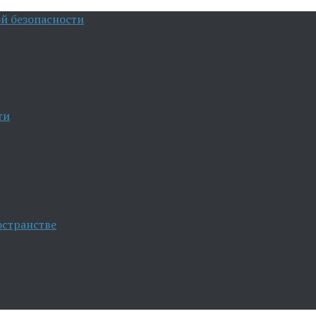
й безопасности
ти
остранстве