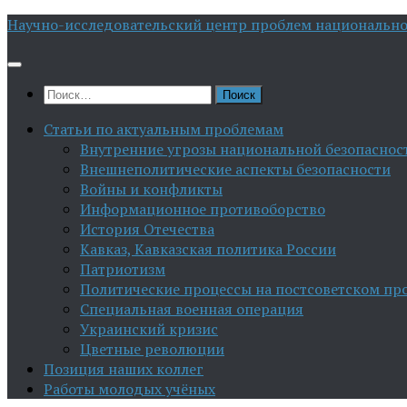
Перейти
Научно-исследовательский центр проблем национально
к
содержимому
Найти:
Статьи по актуальным проблемам
Внутренние угрозы национальной безопаснос
Внешнеполитические аспекты безопасности
Войны и конфликты
Информационное противоборство
История Отечества
Кавказ, Кавказская политика России
Патриотизм
Политические процессы на постсоветском пр
Специальная военная операция
Украинский кризис
Цветные революции
Позиция наших коллег
Работы молодых учёных