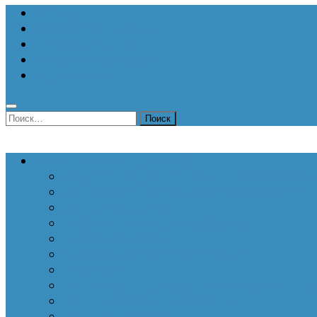
О Центре
Актуальная аналитика
Научные издания
Исторические портреты
Мероприятия
Найти:
Статьи по актуальным проблемам
Внутренние угрозы национальной безопаснос
Внешнеполитические аспекты безопасности
Войны и конфликты
Информационное противоборство
История Отечества
Кавказ, Кавказская политика России
Патриотизм
Политические процессы на постсоветском пр
Специальная военная операция
Украинский кризис