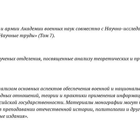
 и армии Академии военных наук совместно с Научно-иссле
аучные труды» (Том 7).
еных отделения, посвященные анализу теоретических и при
ализом основных аспектов обеспечения военной и националь
дных отношений, теории и практики применения информац
ссийской государственности. Материалы монографии могут б
в преподавании отечественной истории, политологии и друг
ые издания».