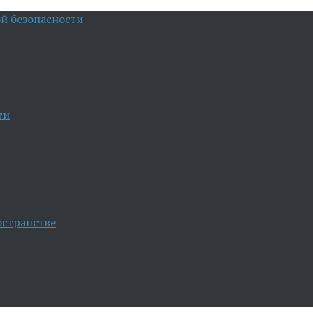
й безопасности
ти
остранстве