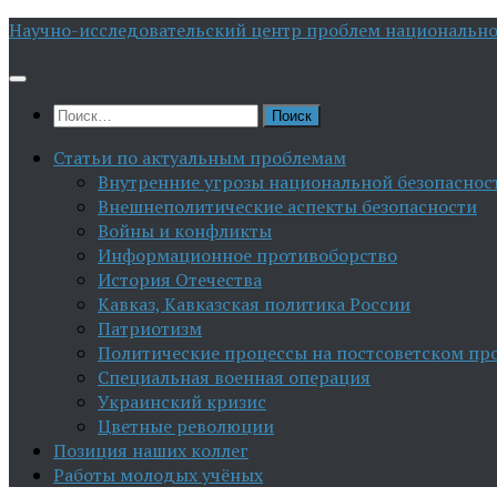
Перейти
Научно-исследовательский центр проблем национально
к
содержимому
Найти:
Статьи по актуальным проблемам
Внутренние угрозы национальной безопаснос
Внешнеполитические аспекты безопасности
Войны и конфликты
Информационное противоборство
История Отечества
Кавказ, Кавказская политика России
Патриотизм
Политические процессы на постсоветском пр
Специальная военная операция
Украинский кризис
Цветные революции
Позиция наших коллег
Работы молодых учёных