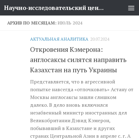
Научно-исследовательский центр проблем национальной безопасности
Перейти к содержимому
АРХИВ ПО МЕСЯЦАМ:
ИЮЛЬ 2024
АКТУАЛЬНАЯ АНАЛИТИКА
20.07.2024
Откровения Кэмерона:
англосаксы силятся направить
Казахстан на путь Украины
Представляется, что в агрессивной
попытке навсегда «отпочковать» Астану от
Москвы англосаксы зашли слишком
далеко. В дело вновь включился
незабвенный министр иностранных дел
Великобритании Дэвид Кэмерон,
побывавший в Казахстане и других
странах Центральной Азии в апреле с. г. А