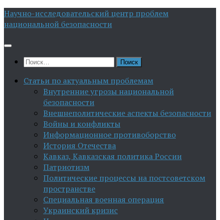
Перейти
Научно-исследовательский центр проблем
к
национальной безопасности
содержимому
Найти:
Статьи по актуальным проблемам
Внутренние угрозы национальной
безопасности
Внешнеполитические аспекты безопасности
Войны и конфликты
Информационное противоборство
История Отечества
Кавказ, Кавказская политика России
Патриотизм
Политические процессы на постсоветском
пространстве
Специальная военная операция
Украинский кризис