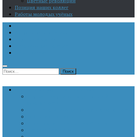
Цветные революции
Позиция наших коллег
Работы молодых учёных
О Центре
Актуальная аналитика
Научные издания
Исторические портреты
Мероприятия
Найти:
Статьи по актуальным проблемам
Внутренние угрозы национальной
безопасности
Внешнеполитические аспекты безопасности
Войны и конфликты
Информационное противоборство
История Отечества
Кавказ, Кавказская политика России