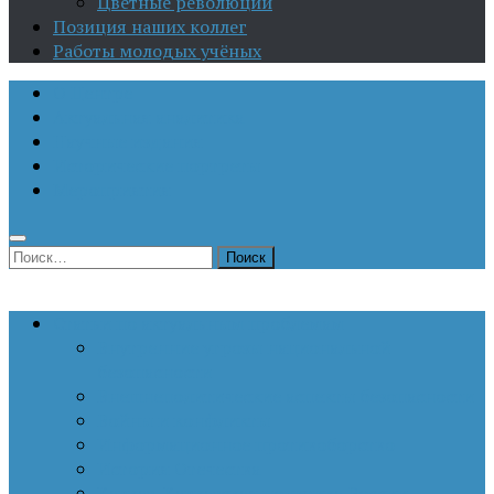
Цветные революции
Позиция наших коллег
Работы молодых учёных
О Центре
Актуальная аналитика
Научные издания
Исторические портреты
Мероприятия
Найти:
Статьи по актуальным проблемам
Внутренние угрозы национальной
безопасности
Внешнеполитические аспекты безопасности
Войны и конфликты
Информационное противоборство
История Отечества
Кавказ, Кавказская политика России