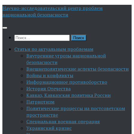
Перейти
Научно-исследовательский центр проблем
к
национальной безопасности
содержимому
Найти:
Статьи по актуальным проблемам
Внутренние угрозы национальной
безопасности
Внешнеполитические аспекты безопасности
Войны и конфликты
Информационное противоборство
История Отечества
Кавказ, Кавказская политика России
Патриотизм
Политические процессы на постсоветском
пространстве
Специальная военная операция
Украинский кризис