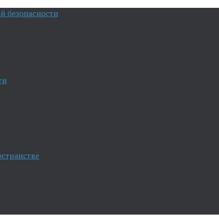
й безопасности
ти
остранстве