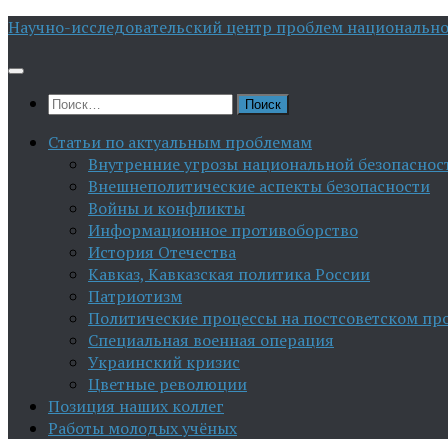
Перейти
Научно-исследовательский центр проблем национально
к
содержимому
Найти:
Статьи по актуальным проблемам
Внутренние угрозы национальной безопаснос
Внешнеполитические аспекты безопасности
Войны и конфликты
Информационное противоборство
История Отечества
Кавказ, Кавказская политика России
Патриотизм
Политические процессы на постсоветском пр
Специальная военная операция
Украинский кризис
Цветные революции
Позиция наших коллег
Работы молодых учёных