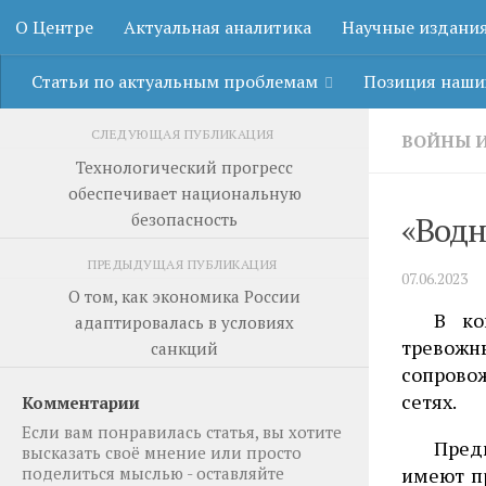
О Центре
Актуальная аналитика
Научные издани
Перейти к содержимому
Статьи по актуальным проблемам
Позиция наши
СЛЕДУЮЩАЯ ПУБЛИКАЦИЯ
ВОЙНЫ 
Технологический прогресс
обеспечивает национальную
безопасность
«Водн
ПРЕДЫДУЩАЯ ПУБЛИКАЦИЯ
07.06.2023
О том, как экономика России
В ко
адаптировалась в условиях
тревожн
санкций
сопрово
сетях.
Комментарии
Если вам понравилась статья, вы хотите
Пред
высказать своё мнение или просто
имеют пр
поделиться мыслью - оставляйте