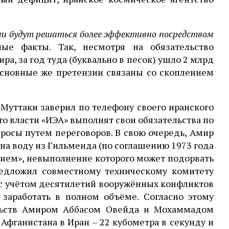
и будут решаться более эффективно посредством
ые факты. Так, несмотря на обязательство
а, за год туда (буквально в песок) ушло 2 млрд
 Основные же претензии связаны со скоплением
Муттаки заверил по телефону своего иранского
то власти «ИЭА» выполнят свои обязательства по
росы путем переговоров. В свою очередь, Амир
 на воду из Гильменда (по соглашению 1973 года
анием», невыполнение которого может подорвать
редложил совместному техническому комитету
 с учётом десятилетий вооружённых конфликтов
 заработать в полном объёме. Согласно этому
льств Амиром Аббасом Овейда и Мохаммадом
фганистана в Иран – 22 кубометра в секунду и