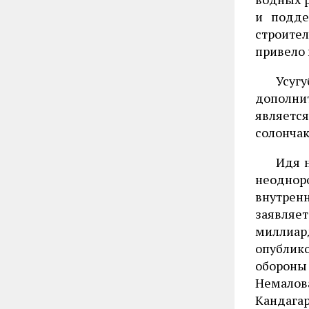
и подде
строител
привело 
Усуг
дополни
являетс
солончак
Идя 
неодноро
внутрен
заявляет
миллиар
опублик
обороны
Немалова
Кандага