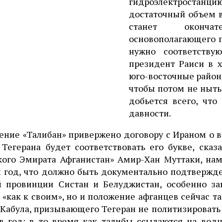
гидроэлектростанц
достаточный объем в
станет окончат
основополагающего п
нужно соответству
президент Раиси в 
юго-восточные район
чтобы потом не ныть»
добьется всего, чт
давности.
ние «Талибан» привержено договору с Ираном о во
Тегерана будет соответствовать его букве, сказ
кого Эмирата Афганистан» Амир-Хан Муттаки, на
 год, что должно быть документально подтвержд
й провинции Систан и Белуджистан, особенно за
«как к своим», но и положение афганцев сейчас та
Кабула, призывающего Тегеран не политизировать 
 в год: в то время как талибы ссылаются на вод