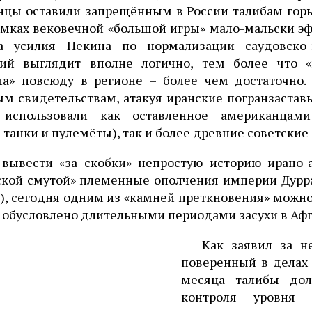
нцы оставили запрещённым в России талибам горы
рамках вековечной «большой игры» мало-мальски 
а усилия Пекина по нормализации саудовско-
ий выглядит вполне логично, тем более что «
ла» повсюду в регионе – более чем достаточно. 
м свидетельствам, атакуя иранские погранзастав
использовали как оставленное американцам
 танки и пулемёты), так и более древние советские
 вывести «за скобки» непростую историю ирано-а
кой смутой» племенные ополчения империи Дурран
), сегодня одним из «камней преткновения» можно
 обусловлено длительными периодами засухи в Афга
Как заявил за н
поверенный в делах 
месяца талибы дол
контроля уровня