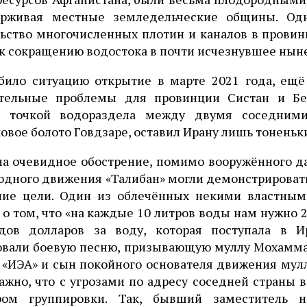
рживая местные земледельческие общины. Одн
ьство многочисленных плотин и каналов в провин
к сокращению водостока в почти исчезнувшее ныне
убило ситуацию открытие в марте 2021 года, ещ
тельные проблемы для провинции Систан и Бе
я точкой водораздела между двумя соседним
овое болото Говдзаре, оставил Ирану лишь тонень
на очевидное обострение, помимо вооружённого да
дного движения «Талибан» могли демонстрировать 
ние цели. Один из облечённых некими властным
 о том, что «на каждые 10 литров воды нам нужно 
дов долларов за воду, которая поступала в И
овали боевую песню, призывающую муллу Мохамма
 «ИЭА» и сын покойного основателя движения мул
жно, что с угрозами по адресу соседней страны 
ром группировки. Так, бывший заместитель н