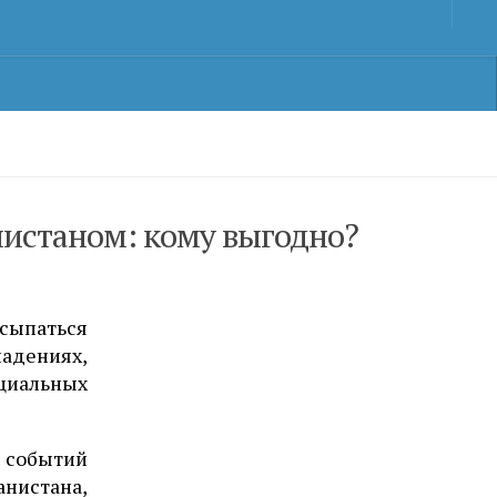
истаном: кому выгодно?
сыпаться
адениях,
циальных
 событий
анистана,