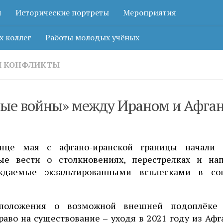
я
Исторические портреты
Мероприятия
х коллег
Работы молодых учёных
И КОНФЛИКТЫ
ые войны» между Ираном и Афган
нце мая с афгано-иранской границы начали 
ые вести о столкновениях, перестрелках и нап
ждаемые экзальтированными всплесками в со
положения о возможной внешней подоплёке
аво на существование – уходя в 2021 году из Афг