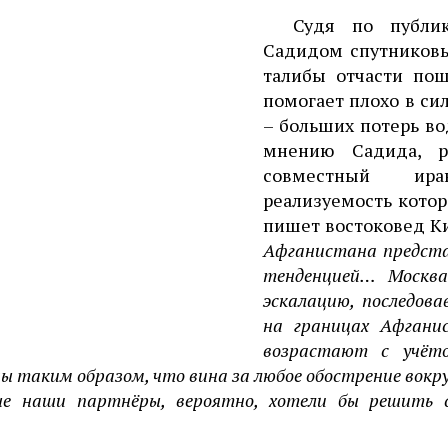
Судя по публи
Садидом спутниковы
талибы отчасти пош
помогает плохо в си
– больших потерь во
мнению Садида, р
совместный иран
реализуемость котор
пишет востоковед К
Афганистана предста
тенденцией… Москв
эскалацию, последов
на границах Афгани
возрастают с учёт
ы таким образом, что вина за любое обострение вокр
ые наши партнёры, вероятно, хотели бы решить 