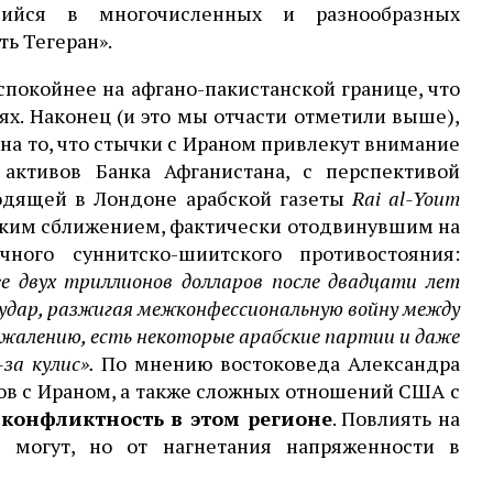
ийся в многочисленных и разнообразных
ть Тегеран».
спокойнее на афгано-пакистанской границе, что
х. Наконец (и это мы отчасти отметили выше),
на то, что стычки с Ираном привлекут внимание
активов Банка Афганистана, с перспективой
одящей в Лондоне арабской газеты
Rai al-Youm
ским сближением, фактически отодвинувшим на
ого суннитско-шиитского противостояния:
 двух триллионов долларов после двадцати лет
удар, разжигая межконфессиональную войну между
ожалению, есть некоторые арабские партии и даже
за кулис».
По мнению востоковеда Александра
ов с Ираном, а также сложных отношений США с
 конфликтность в этом регионе
. Повлиять на
могут, но от нагнетания напряженности в