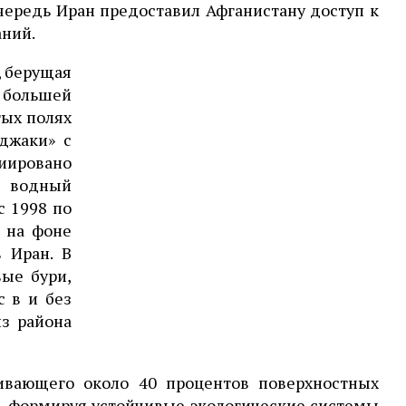
чередь Иран предоставил Афганистану доступ к
аний.
, берущая
о большей
тых полях
аджаки» с
иировано
т водный
с 1998 по
 на фоне
 Иран. В
вые бури,
с в и без
з района
ивающего около 40 процентов поверхностных
, формируя устойчивые экологические системы