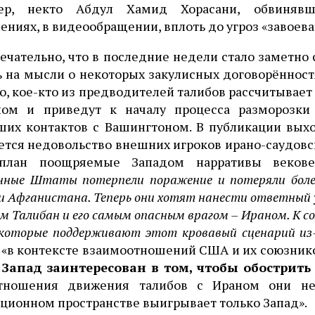
ер, некто Абдул Хамид Хорасани, обвинявш
ениях, в видеообращении, вплоть до угроз «завоева
чательно, что в последние недели стало заметно 
 на мысли о некоторых закулисных договорённостя
, кое-кто из предводителей талибов рассчитывает 
ном и приведут к началу процесса разморозки 
ших контактов с Вашингтоном. В публикации вых
ется недовольство внешних игроков ирано-саудов
план поощряемые Западом нарративы вековечн
нные Штаты потерпели поражение и потеряли более
и Афганистана. Теперь они хотят нанести ответный 
м Талибан и его самым опасным врагом – Ираном. К с
которые поддерживают этот кровавый сценарий из-
 «в контексте взаимоотношений США и их союзник
м
Запад заинтересован в том, чтобы обострить
тношения движения талибов с Ираном они не 
ионном пространстве выигрывает только Запад».