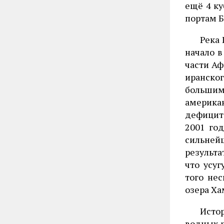
ещё 4 ку
портам Б
Река 
начало в
части Аф
иранско
большим
америка
дефицит
2001 го
сильней
результ
что усу
того не
озера Ха
Исто
водных 