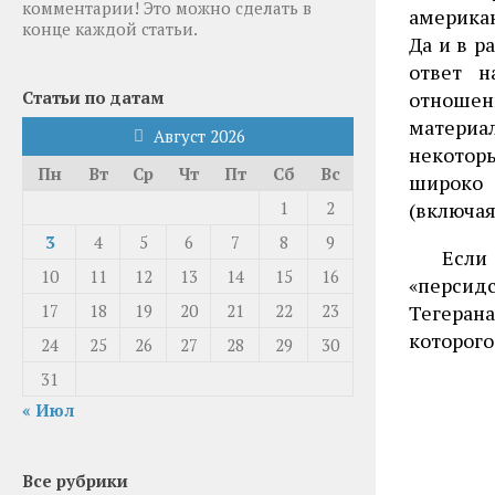
комментарии! Это можно сделать в
америка
конце каждой статьи.
Да и в 
ответ н
отношен
Статьи по датам
материа
Август 2026
некоторы
Пн
Вт
Ср
Чт
Пт
Сб
Вс
широко 
(включая
1
2
3
4
5
6
7
8
9
Если
10
11
12
13
14
15
16
«персидс
Тегерана
17
18
19
20
21
22
23
которого
24
25
26
27
28
29
30
31
« Июл
Все рубрики