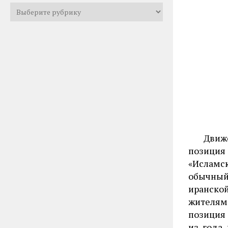
Все
рубрики
Движе
позиция 
«Исламс
обычный
иранско
жителям 
позиция 
из года