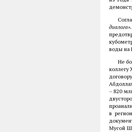
демонстр
Согла
диалога».
предотвр
кубометр
воды на 
Не бо
коллегу 
договору
Абдоллах
– 820 мл
двустор
проанали
в регио
докумен
Мусой Ша