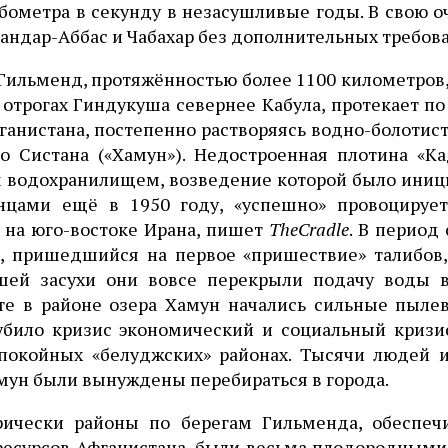
бометра в секунду в незасушливые годы. В свою о
андар-Аббас и Чабахар без дополнительных требов
Гильменд, протяжённостью более 1100 километров
 отрогах Гиндукуша севернее Кабула, протекает п
ганистана, постепенно растворяясь водно-болотис
го Систана («Хамун»). Недостроенная плотина «К
 водохранилищем, возведение которой было иниц
нцами ещё в 1950 году, «успешно» провоцируе
 на юго-востоке Ирана, пишет
TheCradle
. В период 
д, пришедшийся на первое «пришествие» талибов,
шей засухи они вовсе перекрыли подачу воды в
ате в районе озера Хамун начались сильные пыле
губило кризис экономический и социальный кризи
спокойных «белуджских» районах. Тысячи людей и
мун были вынуждены перебираться в города.
рически районы по берегам Гильменда, обеспеч
ресурсов Афганистана, были весьма плодородными