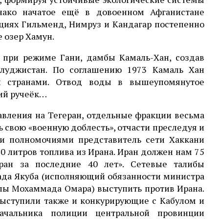
ако начатое ещё в довоенном Афганистане
циях Гильменд, Нимруз и Кандагар постепенно
 озер Хамун.
ё при режиме Гани, дамбы Камаль-Хан, создав
луджистан. По соглашению 1973 Камаль Хан
и странами. Отвод воды в вышеупомянутое
кий ручеёк…
вления на Тегеран, отдельные фракции весьма
свою «военную доблесть», отчасти преследуя и
и полномочиями представитель сети Хаккани
20 литров топлива из Ирана. Иран должен нам 75
ран за последние 40 лет». Сетевые талибы
да Якуба (исполняющий обязанности министра
лы Мохаммада Омара) выступить против Ирана.
выступили также и конкурирующие с Кабулом и
ачальника полиции центральной провинции