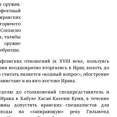
 оружия.
эффектный
иранских
горючего
Согласно
ы, талибы
и оружие
 образцы.
фганских отношений (в XVIII веке, пользуясь
и неоднократно вторгались в Иран, вплоть до
 считать является «водный вопрос», обострение
нистане и на юго-востоке Ирана.
еделю до столкновений спецпредставитель и
Ирана в Кабуле Хасан Каземи Куми, в течение
жны допустить иранских специалистов для
 воды на «запирающую» реку Гильменд