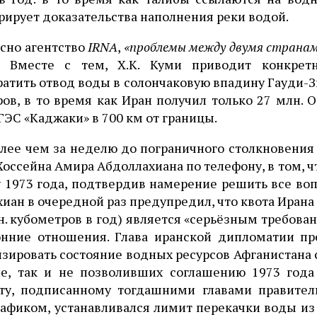
ирует доказательства наполнения реки водой.
сно агентство
IRNA
,
«проблемы между двумя странам
Вместе с тем, Х.К. Куми приводит конкретн
атить отвод воды в солончаковую впадину Гауди-Зир
ов, в то время как Иран получил только 27 млн.
ГЭС «Каджаки» в 700 км от границы.
лее чем за неделю до пограничного столкновения 
Хоссейна Амира Абдоллахиана по телефону, в том, ч
 1973 года, подтвердив намерение решить все воп
иан в очередной раз предупредил, что квота Ирана
н. кубометров в год) является «серьёзным требов
онние отношения. Глава иранской дипломатии п
зировать состояние водных ресурсов Афганистана
не, так и не позволивших соглашению 1973 года
ту, подписанному тогдашними главами правите
фиком, устанавливался лимит перекачки воды из А