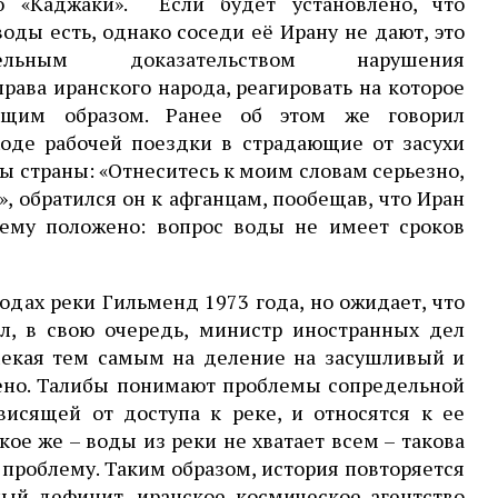
ию «Каджаки». Если будет установлено, что
оды есть, однако соседи её Ирану не дают, это
ельным доказательством нарушения
рава иранского народа, реагировать на которое
ющим образом. Ранее об этом же говорил
ходе рабочей поездки в страдающие от засухи
ы страны: «Отнеситесь к моим словам серьезно,
, обратился он к афганцам, пообещав, что Иран
о ему положено: вопрос воды не имеет сроков
дах реки Гильменд 1973 года, но ожидает, что
ал, в свою очередь, министр иностранных дел
мекая тем самым на деление на засушливый и
ено. Талибы понимают проблемы сопредельной
висящей от доступа к реке, и относятся к ее
кое же – воды из реки не хватает всем – такова
проблему. Таким образом, история повторяется
ный дефицит, иранское космическое агентство