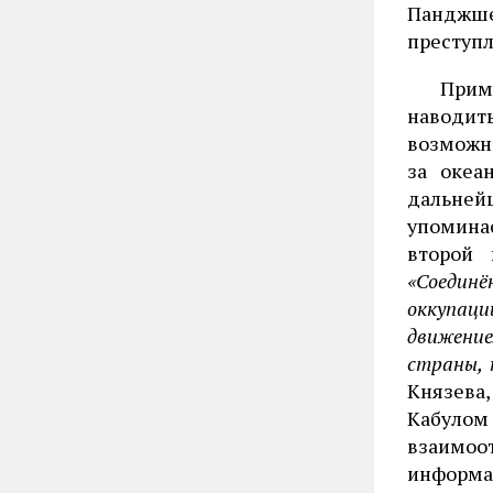
Панджш
преступл
Приме
наводить
возможно
за океа
дальней
упомина
второй 
«Соединё
оккупаци
движение
страны, 
Князева,
Кабуло
взаимоо
информац