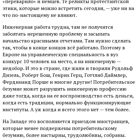
«переварило» и немцев. Те реликты протестантской
этики, которые можно встретить сегодня, — уже ни на
что по-настоящему не влияют.
Инженерная работа трудна, там не получится
заболтать нерешенную проблему и засыпать
начальство красивыми отчетами. Там нужно сделать
так, чтобы в конце концов всё работало. Поэтому в
Европе на управленческую специальность в вуз
конкурс 10 человек на место, а на инженерную —
недобор. И это в стране, где жили и творили Рудольф
Дизель, Роберт Бош, Генрих Герц, Готтлиб Даймлер,
Фердинанд Порше и многие другие! Потребительское
безумие может разрушить инженерную профессию
даже тогда, когда на ее воспроизводство есть деньги,
когда есть традиции, нормально функционирующие
институты. А уж когда и всего этого нет — тем более.
На Западе это восполняется приездом иностранцев,
которые менее подвержены потребительскому
безумию, более настырны, трудолюбивы, собраны.