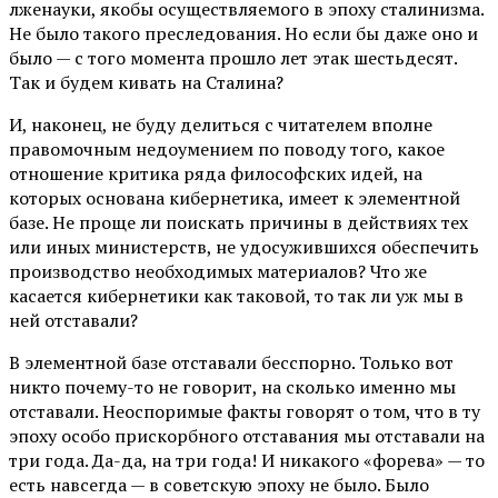
лженауки, якобы осуществляемого в эпоху сталинизма.
Не было такого преследования. Но если бы даже оно и
было — с того момента прошло лет этак шестьдесят.
Так и будем кивать на Сталина?
И, наконец, не буду делиться с читателем вполне
правомочным недоумением по поводу того, какое
отношение критика ряда философских идей, на
которых основана кибернетика, имеет к элементной
базе. Не проще ли поискать причины в действиях тех
или иных министерств, не удосужившихся обеспечить
производство необходимых материалов? Что же
касается кибернетики как таковой, то так ли уж мы в
ней отставали?
В элементной базе отставали бесспорно. Только вот
никто почему-то не говорит, на сколько именно мы
отставали. Неоспоримые факты говорят о том, что в ту
эпоху особо прискорбного отставания мы отставали на
три года. Да-да, на три года! И никакого «форева» — то
есть навсегда — в советскую эпоху не было. Было