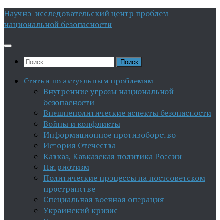
Перейти
Научно-исследовательский центр проблем
к
национальной безопасности
содержимому
Найти:
Статьи по актуальным проблемам
Внутренние угрозы национальной
безопасности
Внешнеполитические аспекты безопасности
Войны и конфликты
Информационное противоборство
История Отечества
Кавказ, Кавказская политика России
Патриотизм
Политические процессы на постсоветском
пространстве
Специальная военная операция
Украинский кризис