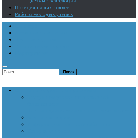
Цветные революции
Позиция наших коллег
Работы молодых учёных
О Центре
Актуальная аналитика
Научные издания
Исторические портреты
Мероприятия
Найти:
Статьи по актуальным проблемам
Внутренние угрозы национальной
безопасности
Внешнеполитические аспекты безопасности
Войны и конфликты
Информационное противоборство
История Отечества
Кавказ, Кавказская политика России