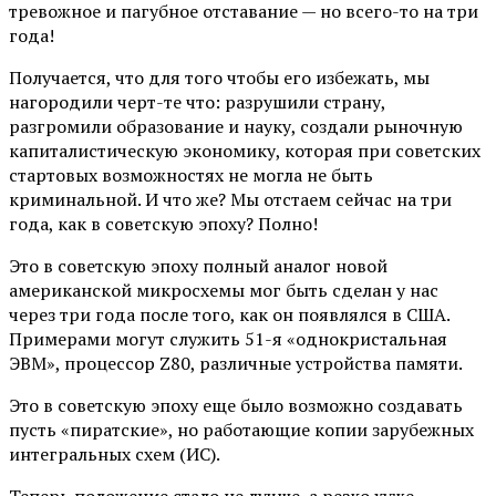
тревожное и пагубное отставание — но всего-то на три
года!
Получается, что для того чтобы его избежать, мы
нагородили черт-те что: разрушили страну,
разгромили образование и науку, создали рыночную
капиталистическую экономику, которая при советских
стартовых возможностях не могла не быть
криминальной. И что же? Мы отстаем сейчас на три
года, как в советскую эпоху? Полно!
Это в советскую эпоху полный аналог новой
американской микросхемы мог быть сделан у нас
через три года после того, как он появлялся в США.
Примерами могут служить 51-я «однокристальная
ЭВМ», процессор Z80, различные устройства памяти.
Это в советскую эпоху еще было возможно создавать
пусть «пиратские», но работающие копии зарубежных
интегральных схем (ИС).
Теперь положение стало не лучше, а резко хуже.