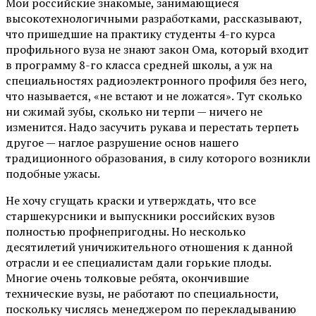
Мои российские знакомые, занимающиеся
высокотехнологичными разработками, рассказывают,
что пришедшие на практику студенты 4-го курса
профильного вуза не знают закон Ома, который входит
в программу 8-го класса средней школы, а уж на
специальностях радиоэлектронного профиля без него,
что называется, «не встают и не ложатся». Тут сколько
ни сжимай зубы, сколько ни терпи — ничего не
изменится. Надо засучить рукава и перестать терпеть
другое — наглое разрушение основ нашего
традиционного образования, в силу которого возникли
подобные ужасы.
Не хочу сгущать краски и утверждать, что все
старшекурсники и выпускники российских вузов
полностью профнепригодны. Но несколько
десятилетий уничижительного отношения к данной
отрасли и ее специалистам дали горькие плоды.
Многие очень толковые ребята, окончившие
технические вузы, не работают по специальности,
поскольку числясь менеджером по перекладыванию