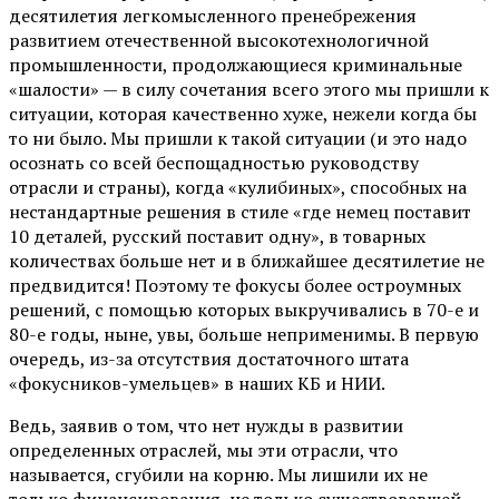
десятилетия легкомысленного пренебрежения
развитием отечественной высокотехнологичной
промышленности, продолжающиеся криминальные
«шалости» — в силу сочетания всего этого мы пришли к
ситуации, которая качественно хуже, нежели когда бы
то ни было. Мы пришли к такой ситуации (и это надо
осознать со всей беспощадностью руководству
отрасли и страны), когда «кулибиных», способных на
нестандартные решения в стиле «где немец поставит
10 деталей, русский поставит одну», в товарных
количествах больше нет и в ближайшее десятилетие не
предвидится! Поэтому те фокусы более остроумных
решений, с помощью которых выкручивались в 70-е и
80-е годы, ныне, увы, больше неприменимы. В первую
очередь, из-за отсутствия достаточного штата
«фокусников-умельцев» в наших КБ и НИИ.
Ведь, заявив о том, что нет нужды в развитии
определенных отраслей, мы эти отрасли, что
называется, сгубили на корню. Мы лишили их не
только финансирования, не только существовавшей