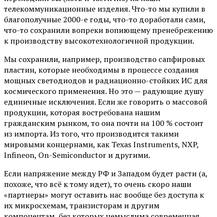
телекоммуникационные изделия. Что-то мы купили в
благополучные 2000-е годы, что-то доработали сами,
что-то сохранили вопреки вопиющему пренебрежению
к производству высокотехнологичной продукции.
Мы сохранили, например, производство сапфировых
пластин, которые необходимы в процессе создания
мощных светодиодов и радиационно-стойких ИС для
космического применения. Но это — радующие душу
единичные исключения. Если же говорить о массовой
продукции, которая востребована нашим
гражданским рынком, то она почти на 100 % состоит
из импорта. Из того, что производится такими
мировыми концернами, как Texas Instruments, NXP,
Infineon, On-Semiconductor и другими.
Если напряжение между РФ и Западом будет расти (а,
похоже, что всё к тому идет), то очень скоро наши
«партнеры» могут оставить нас вообще без доступа к
их микросхемам, транзисторам и другим
компонентам, без которых немыслима современная