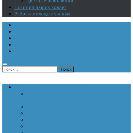
Цветные революции
Позиция наших коллег
Работы молодых учёных
О Центре
Актуальная аналитика
Научные издания
Исторические портреты
Мероприятия
Найти:
Статьи по актуальным проблемам
Внутренние угрозы национальной
безопасности
Внешнеполитические аспекты безопасности
Войны и конфликты
Информационное противоборство
История Отечества
Кавказ, Кавказская политика России