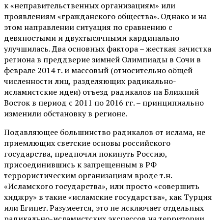
к «неправительственных организациям» или
проявлениям «гражданского общества». Однако и на
этом направлении ситуация по сравнению с
девяностыми и двухтысячными кардинально
улучшилась. Два основных фактора – жесткая зачистка
региона в преддверие зимней Олимпиады в Сочи в
феврале 2014 г. и массовый (относительно общей
численности лиц, разделяющих радикально-
исламистские идеи) отъезд радикалов на Ближний
Восток в период с 2011 по 2016 гг. – принципиально
изменили обстановку в регионе.
Подавляющее большинство радикалов от ислама, не
приемлющих светские основы российского
государства, предпочли покинуть Россию,
присоединившись к запрещенным в РФ
террористическим организациям вроде т.н.
«Исламского государства», или просто «совершить
хиджру» в такие «исламские государства», как Турция
или Египет. Разумеется, это не исключает отдельных
радикально-исламистских эксцессов на территории