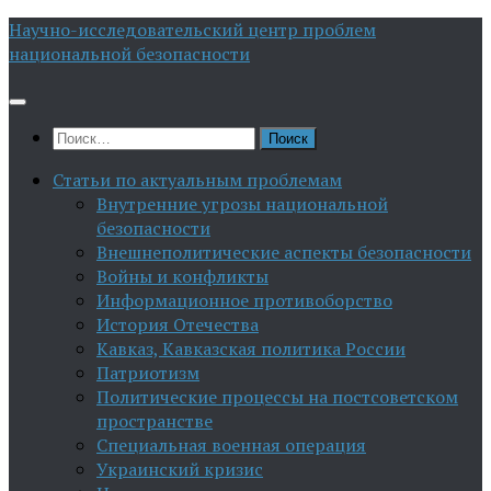
Перейти
Научно-исследовательский центр проблем
к
национальной безопасности
содержимому
Найти:
Статьи по актуальным проблемам
Внутренние угрозы национальной
безопасности
Внешнеполитические аспекты безопасности
Войны и конфликты
Информационное противоборство
История Отечества
Кавказ, Кавказская политика России
Патриотизм
Политические процессы на постсоветском
пространстве
Специальная военная операция
Украинский кризис