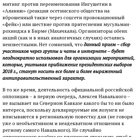
митинг против переименования Ингушетии в
«Аланию» (реакция осетинского общества на
вброшенный также через соцсети провокационный
«фейк») или шествие против притеснения мусульман-
рохинджа в Бирме (Махачкала). Организаторы обеих
акций (как и в иных аналогичных случаях) остались
неизвестными. Нет сомнений, что
данный прием – сбор
участников через группы и чаты в интернете – будет
неоднократно использован для организации мероприятий,
которые, учитывая приближение президентских выборов
2018 г., станут носить все более и более выраженный
антиправительственный характер.
В то же время, деятельность официальной российской
оппозиции – в первую очередь, Алексея Навального –
не вызывает на Северном Кавказе какого бы то ни было
интереса, поскольку декларируемые им лозунги не
вписываются в региональную повестку дня (не говоря
уже о необъективном и неадекватном отношении к
региону самого Навального). Не случайно
оппозиционер вообще не планирует открывать штаб в