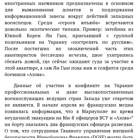
иностранных наемников предназначены в основном
для выманивания донатов и поддержания
информационной завесы вокруг действий западных
военспецов. Среди «героев ютьюба» встречаются
довольно экзотические типажи. Пример: затейник из
Южной Кореи Ли Гын, приехавший с группой
подельников на Украину «пострелять по русским».
После постигших их злоключений часть этих
авантюристов бесследно исчезла, двое ухитрились
сбежать домой, где сейчас ожидают суда за участие в
этой авантюре, а сам Ли Гын пока жив и селфится среди
боевиков «Азова».
Данные об участии в конфликте на Украине
профессиональных и даже высокопоставленных
военнослужащих ведущих стран Запада уже секретом
не являются. В начале апреля во французских медиа
появилась информация, что в Мариуполе во время
неудачной эвакуации на Ми-8 офицеров ВСУ и «Азова»*
на борту оказались два французских офицера разведки.
О том, что сотрудники Главного управления внешней
безопасности Минобороны Франции (DGSE) могли быть