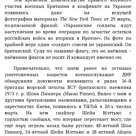
участия военных Британии в конфликте на Украине
появились даже на ведущей
фотографии материала
The New York Times
от 29 марта,
подписанной фразой: «Украинские солдаты ждут
наступления во время операции по зачистке остатков
российских войск во вторник в Ирпене». На фото по
крайней мере один «солдат» совсем не украинский. Он
британский. Судя по нашивке-флагу, это не наёмник –
наёмники флагов не носят. И командует именно он.
Примечательно, что днем ранее на останках
уничтоженных нацистов военнослужащие ДНР
обнаружили документы воевавшего в рядах 36-й
бригады морской пехоты ВСУ британского наемника
1973 г. р. Шона Пиннера (Shaun Pinner). Видео с ним и
другими британскими наемниками, разъезжающими в
окрестностях Киева, появилось в TikTok в 20-х числах
марта. На нем снайпер Шейн Мэттьюс с
гордостью сообщил, что впервые пересекает мост, где
ещё пару недель назад были русские. 48-летний Шон
Пиннер, 34-летний Шейн Мэттьюс и 28-летний Айден