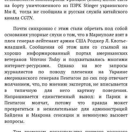
на борту уничтоженного из ПЗРК Stinger украинского
Ми-8, тогда же сообщила и русская служба китайского
канала
CGTN
.
Почти синхронно с этим стали обретать под собой
основания упорные слухи о том, что в Мариуполе взят в
плен генерал-лейтенант армии США Роджер Л. Клотье-
младший. Сообщения об этом шли со ссылкой на
хорошо информированный портал американских
ветеранов
Veterans Today
и подхватывались многими
интернет-ресурсами. Однако на все запросы
журналистов по поводу пленения на Украине
американского генерала Пентагон до сих пор отвечает
молчанием, что, по мнению экспертов, не вписывается
в типичную для него картину поведения.
Напрашивается единственный вывод: и Париж и
Пентагон молчат, потому что правда может
превратиться в нежелательные для администраций
Байдена и Макрона сенсации и неминуемо вызовет
вопросы.
Тем временем доказательства прямого военного