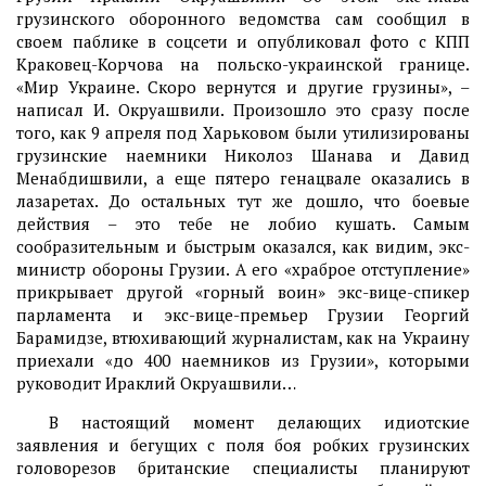
грузинского оборонного ведомства сам сообщил в
своем паблике в соцсети и опубликовал фото с КПП
Краковец-Корчова на польско-украинской границе.
«Мир Украине. Скоро вернутся и другие грузины», –
написал И. Окруашвили. Произошло это сразу после
того, как 9 апреля под Харьковом были утилизированы
грузинские наемники Николоз Шанава и Давид
Менабдишвили, а еще пятеро генацвале оказались в
лазаретах. До остальных тут же дошло, что боевые
действия – это тебе не лобио кушать. Самым
сообразительным и быстрым оказался, как видим, экс-
министр обороны Грузии. А его «храброе отступление»
прикрывает другой «горный воин» экс-вице-спикер
парламента и экс-вице-премьер Грузии Георгий
Барамидзе, втюхивающий журналистам, как на Украину
приехали «до 400 наемников из Грузии», которыми
руководит Ираклий Окруашвили…
В настоящий момент делающих идиотские
заявления и бегущих с поля боя робких грузинских
головорезов британские специалисты планируют