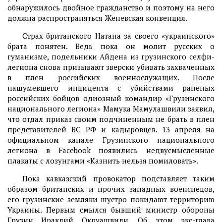
обнаружилось двойное гражданство и поэтому на него
должна распространяться Женевская конвенция.
Страх британского Натана за своего «украинского»
брата понятен. Ведь пока он молит русских о
гуманизме, подельники Айдена из грузинского селфи-
легиона снова призывают зверски убивать захваченных
в плен российских военнослужащих. После
нашумевшего инцидента с убийствами раненых
российских бойцов одиозный командир «Грузинского
национального легиона» Мамука Мамулашвили заявил,
что отдал приказ своим подчиненным не брать в плен
представителей ВС РФ и кадыровцев. 13 апреля на
официальном канале Грузинского национального
легиона в Facebook появились недвусмысленные
плакаты с лозунгами «Казнить нельзя помиловать».
Пока кавказский провокатор подставляет таким
образом британских и прочих западных военспецов,
его грузинские земляки шустро покидают территорию
Украины. Первым смылся бывший министр обороны
Грузии Ираклий Окруашвили. Об этом экс-глава