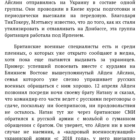
Айслин отправились на Украину в составе одной
группы. Они проводили в Киеве курсы подготовки и
периодически выезжали на передовую. Благодаря
ТикТокеру, Мэттьюсу известно, что до того, как их стали
утилизировать и отлавливать на Донбассе, эта группа
британцев работала под Ирпенем.
Британские военные специалисты есть и среди
пленных, о которых уже открыто сообщают в медиа,
хотя пока еще пытаются выдавать за украинцев.
Пример: успевший повоевать вместе с курдами на
Ближнем Востоке вышеупомянутый Айден Айслин,
семья которого уже слезно упрашивает русских
военных обращаться с ним хорошо. 12 апреля Айден
позвонил посреди ночи своему брату Натану и сказал,
что командир его части ведет с русскими переговоры о
сдаче, поскольку ни боеприпасов, ни продовольствия
не осталось. Натан тут же через британские СМИ
обратился к русской армии с мольбой о гуманном
обращении с братом. Он уверяет, что Айден ни в коем
случае не наемник, а «кадровый военнослужащий»
украинской армии «с 2018 года», у него внезапно