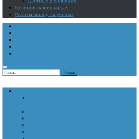
Цветные революции
Позиция наших коллег
Работы молодых учёных
О Центре
Актуальная аналитика
Научные издания
Исторические портреты
Мероприятия
Найти:
Статьи по актуальным проблемам
Внутренние угрозы национальной
безопасности
Внешнеполитические аспекты безопасности
Войны и конфликты
Информационное противоборство
История Отечества
Кавказ, Кавказская политика России