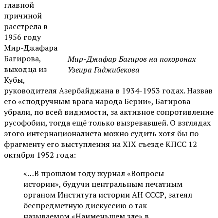
главной
причиной
расстрела в
1956 году
Мир-Джафара
Багирова,
Мир-Джафар Багиров на похоронах
выходца из
Узеира Гаджибекова
Кубы,
руководителя Азербайджана в 1934-1953 годах. Назвав
его «сподручным врага народа Берии», Багирова
убрали, по всей видимости, за активное сопротивление
русофобии, тогда ещё только вызревавшей. О взглядах
этого интернационалиста можно судить хотя бы по
фрагменту его выступления на XIX съезде КПСС 12
октября 1952 года:
«…В прошлом году журнал «Вопросы
истории», будучи центральным печатным
органом Института истории АН СССР, затеял
беспредметную дискуссию о так
называемом «Наименьшем зле» в