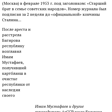
(Москва) в феврале 1953 г. под заголовком: «Старший
брат в семье советских народов». Номер журнала был
подписан за 2 недели до «официальной» кончины
Сталина…
После ареста и
расстрела
Багирова
республику
возглавил
Имам
Мустафаев,
получивший
картбланш в
очистке
республики от
наследия
своего
Имам Мустафаев и другие
руководители АзССР после Багирова