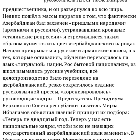
предшественника, и он развернулся во всю ширь.
Неявно пошёл в массы нарратив о том, что фактически
Азербайджан был захвачен «пришлыми народами»
(армянами и русскими), устраивавшими кровавые
«сталинские репрессии» и стремившиеся таким
образом «уничтожить цвет азербайджанского народа».
Начали прикрываться русские и армянские школы, а в
тех, которые оставались, обучение переводилось на
язык «титульной» нации. Рос бытовой национализм, из
школ изымались русские учебники, всё
делопроизводство было переведено на
азербайджанский, резко сократилось издание
русскоязычной прессы, «коренизировались»
руководящие кадры… Председатель Президиума
Верховного Совета республики писатель Мирза
Ибрагимов объяснил главный принцип их подбора:
«Теперь не двадцатый год. Теперь у нас есть
национальные кадры, чтобы всех не знающих
государственный азербайджанский язык заменить». В
Москве на деятельность Мустафаева и компании