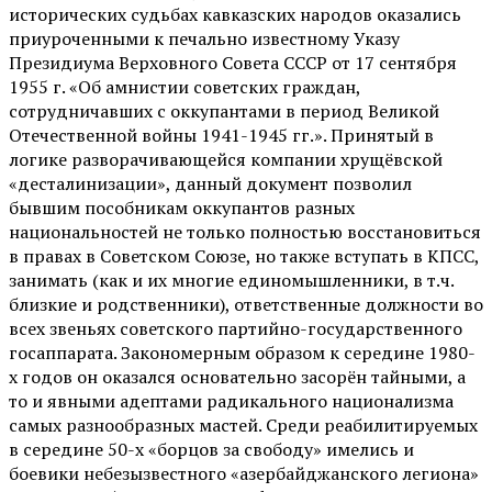
исторических судьбах кавказских народов оказались
приуроченными к печально известному Указу
Президиума Верховного Совета СССР от 17 сентября
1955 г. «Об амнистии советских граждан,
сотрудничавших с оккупантами в период Великой
Отечественной войны 1941-1945 гг.». Принятый в
логике разворачивающейся компании хрущёвской
«десталинизации», данный документ позволил
бывшим пособникам оккупантов разных
национальностей не только полностью восстановиться
в правах в Советском Союзе, но также вступать в КПСС,
занимать (как и их многие единомышленники, в т.ч.
близкие и родственники), ответственные должности во
всех звеньях советского партийно-государственного
госаппарата. Закономерным образом к середине 1980-
х годов он оказался основательно засорён тайными, а
то и явными адептами радикального национализма
самых разнообразных мастей. Среди реабилитируемых
в середине 50-х «борцов за свободу» имелись и
боевики небезызвестного «азербайджанского легиона»