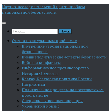
Перейти
Научно-исследовательский центр проблем
к
национальной безопасности
содержимому
Найти:
Статьи по актуальным проблемам
Внутренние угрозы национальной
безопасности
Внешнеполитические аспекты безопасности
Войны и конфликты
Информационное противоборство
История Отечества
Кавказ, Кавказская политика России
Патриотизм
Политические процессы на постсоветском
пространстве
Специальная военная операция
Украинский кризис