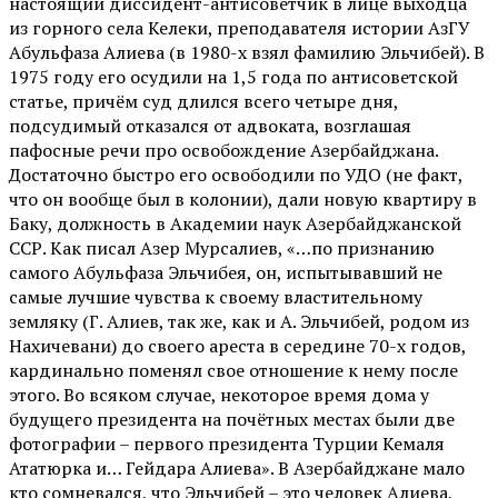
настоящий диссидент-антисоветчик в лице выходца
из горного села Келеки, преподавателя истории АзГУ
Абульфаза Алиева (в 1980-х взял фамилию Эльчибей). В
1975 году его осудили на 1,5 года по антисоветской
статье, причём суд длился всего четыре дня,
подсудимый отказался от адвоката, возглашая
пафосные речи про освобождение Азербайджана.
Достаточно быстро его освободили по УДО (не факт,
что он вообще был в колонии), дали новую квартиру в
Баку, должность в Академии наук Азербайджанской
ССР. Как писал Азер Мурсалиев, «…по признанию
самого Абульфаза Эльчибея, он, испытывавший не
самые лучшие чувства к своему властительному
земляку (Г. Алиев, так же, как и А. Эльчибей, родом из
Нахичевани) до своего ареста в середине 70-х годов,
кардинально поменял свое отношение к нему после
этого. Во всяком случае, некоторое время дома у
будущего президента на почётных местах были две
фотографии – первого президента Турции Кемаля
Ататюрка и… Гейдара Алиева». В Азербайджане мало
кто сомневался, что Эльчибей – это человек Алиева,