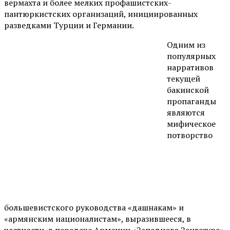
вермахта и более мелких профашистских-
пантюркистских организаций, инициированных
разведками Турции и Германии.
Одним из
популярных
нарративов
текущей
бакинской
пропаганды
являются
мифическое
потворство
большевистского руководства «дашнакам» и
«армянским националистам», выразившееся, в
частности, в передаче Армении «Западного Зангезура»,