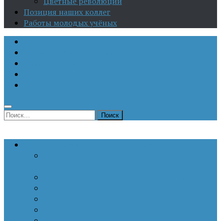
Цветные революции
Позиция наших коллег
Работы молодых учёных
О Центре
Актуальная аналитика
Научные издания
Исторические портреты
Мероприятия
Найти:
Статьи по актуальным проблемам
Внутренние угрозы национальной
безопасности
Внешнеполитические аспекты безопасности
Войны и конфликты
Информационное противоборство
История Отечества
Кавказ, Кавказская политика России