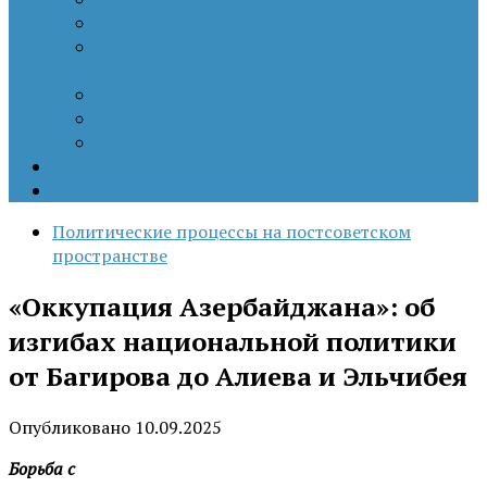
Патриотизм
Политические процессы на постсоветском
пространстве
Специальная военная операция
Украинский кризис
Цветные революции
Позиция наших коллег
Работы молодых учёных
Политические процессы на постсоветском
пространстве
«Оккупация Азербайджана»: об
изгибах национальной политики
от Багирова до Алиева и Эльчибея
Опубликовано
10.09.2025
Борьба с