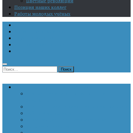
Цветные революции
Позиция наших коллег
Работы молодых учёных
О Центре
Актуальная аналитика
Научные издания
Исторические портреты
Мероприятия
Найти:
Статьи по актуальным проблемам
Внутренние угрозы национальной
безопасности
Внешнеполитические аспекты безопасности
Войны и конфликты
Информационное противоборство
История Отечества
Кавказ, Кавказская политика России