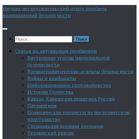
Перейти
Научно-исследовательский центр проблем
к
национальной безопасности
содержимому
Найти:
Статьи по актуальным проблемам
Внутренние угрозы национальной
безопасности
Внешнеполитические аспекты безопасности
Войны и конфликты
Информационное противоборство
История Отечества
Кавказ, Кавказская политика России
Патриотизм
Политические процессы на постсоветском
пространстве
Специальная военная операция
Украинский кризис