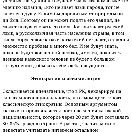
учебных заведений на обучение на казахском языке. По
мнению издания, «кто не знает язык народа, тот не
знает его душу. Каким бы даровитым от природы он
ни был. Поэтому он не может понять его чаяния, не
может почувствовать его боль. Казахи знают русский
язык, а русскоязычная часть населения страны, в том
числе обрусевшие казахи, казахский не знают, отсюда и
множество проблем и много бед. И не будут знать,
пока не будет жизненной необходимости, пока из-за
незнания казахского человек не будет в большом
затруднении добывать себе хлеба насущного».
Этнократия и ассимиляция
Складывается впечатление, что в РК, декларируя на
словах многонациональность, на самом деле строят
классическую этнократию. Основным аргументом
«казахизаторов» является рост населения казахской
национальности, которое через 20 лет будет составлять
80-85% граждан страны. А раз так, значит, можно
перестать учитывать интересы остальной