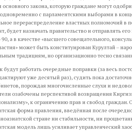
 основного закона, которую граждане могут одобри
одновременно с парламентскими выборами в конце 
ьное перераспределение властных полномочий в пол
т, будет назначать правительство и отправлять его
о 90, а в качестве «высшего совещательного, консу
астия» может быть конституирован Курултай – наро
ьным традициям, но организационно тесно связанн
ак будут работать очередные поправки (за весь пос
дактируют уже десятый раз), судить пока достаточ
инетов, порождая многочисленные слухи и недовол
ели озабочены перспективой возвращения Киргизи
онализму», к ограничению прав и свобод граждан. 
тская форма правления, введённая после очередно
ноазиатской стране ни стабильности, ни процветания
тская модель лишь усиливает управленческий хаос