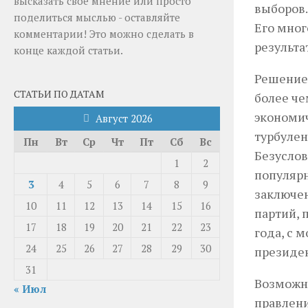
высказать своё мнение или просто
выборов.
поделиться мыслью - оставляйте
Его мног
комментарии! Это можно сделать в
результа
конце каждой статьи.
Решение
СТАТЬИ ПО ДАТАМ
более че
экономич
Август 2026
турбулен
Пн
Вт
Ср
Чт
Пт
Сб
Вс
Безуслов
1
2
популярн
3
4
5
6
7
8
9
заключен
10
11
12
13
14
15
16
партий, 
17
18
19
20
21
22
23
года, с 
24
25
26
27
28
29
30
президен
31
Возможно
« Июл
правлени