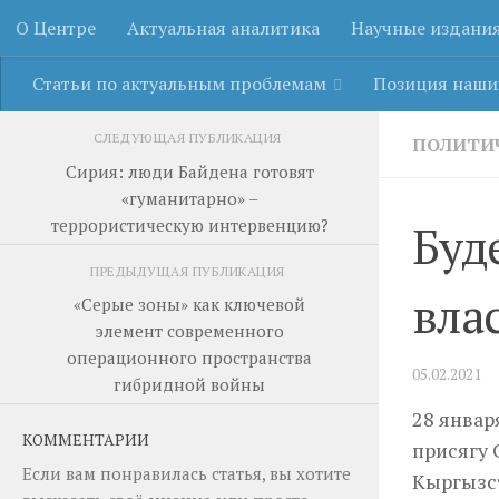
О Центре
Актуальная аналитика
Научные издани
Перейти к содержимому
Статьи по актуальным проблемам
Позиция наши
СЛЕДУЮЩАЯ ПУБЛИКАЦИЯ
ПОЛИТИ
Сирия: люди Байдена готовят
«гуманитарно» –
террористическую интервенцию?
Буд
ПРЕДЫДУЩАЯ ПУБЛИКАЦИЯ
вла
«Серые зоны» как ключевой
элемент современного
операционного пространства
05.02.2021
гибридной войны
28 январ
КОММЕНТАРИИ
присягу
Если вам понравилась статья, вы хотите
Кыргызс