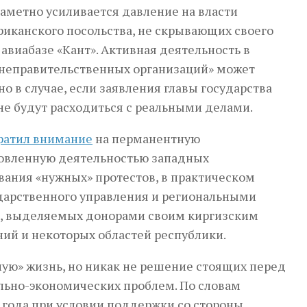
аметно усиливается давление на власти
риканского посольства, не скрывающих своего
виабазе «Кант». Активная деятельность в
«неправительственных организаций» может
о в случае, если заявления главы государства
не будут расходиться с реальными делами.
ратил внимание
на перманентную
ловленную деятельностью западных
ания «нужных» протестов, в практическом
ударственного управления и региональными
в, выделяемых донорами своим киргизским
ий и некоторых областей республики.
лую» жизнь, но никак не решение стоящих перед
льно-экономических проблем. По словам
 года при условии поддержки со стороны