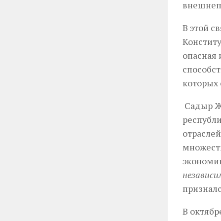
внешнепо
В этой с
Конститу
опасная 
способст
которых 
Садыр Жа
республи
отраслей
множеств
экономик
независим
призналс
В октябр