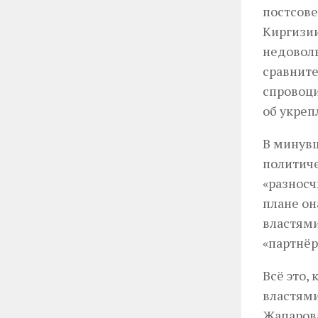
постсове
Киргизии
недоволь
сравнит
спровоци
об укреп
В минув
политиче
«разносч
плане он
властям
«партнёр
Всё это,
властями
Жапарова