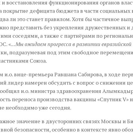
 и восстановления функционирования органов власт
а покрытие дефицита бюджета в части социальных в
два ли это станет правилом. Хотя бы частичное вы
но представить без укрепления дружественных и д
ими соседями, а также с партнёрами по регионал
ОС.
«…Мы ожидаем прогресса в развитии евразийской
ки, подразумевая под этим свободное перемещение 
частниками Союза.
м и.о. вице-премьера Равшана Сабирова, в ходе пер
ий лидер намерен обсудить с вопрос о снижении ц
 сообщил и.о. министра здравоохранения Алымкады
сть переноса производства вакцины «Спутник V» н
не необходимо уже сегодня.
ажное значение в двусторонних связях Москвы и 
вной безопасности, особенно в контексте явно об