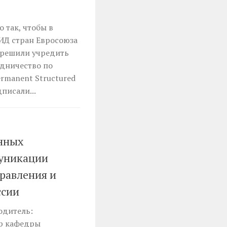
 так, чтобы в
ИД стран Евросоюза
е решили учредить
дничество по
rmanent Structured
писали...
нных
муникации
правления и
ссии
одитель:
ор кафедры