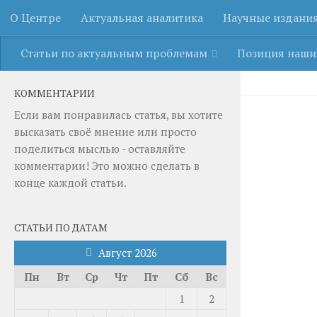
О Центре
Актуальная аналитика
Научные издани
Перейти к содержимому
Статьи по актуальным проблемам
Позиция наши
КОММЕНТАРИИ
Если вам понравилась статья, вы хотите
высказать своё мнение или просто
поделиться мыслью - оставляйте
комментарии! Это можно сделать в
конце каждой статьи.
СТАТЬИ ПО ДАТАМ
Август 2026
Пн
Вт
Ср
Чт
Пт
Сб
Вс
1
2