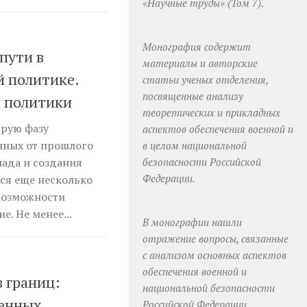
«Научные труды» (Том 7).
Монография содержит
пути в
материалы и авторские
й политике.
статьи ученых отделения,
посвященные анализу
 политики
теоретических и прикладных
трую фазу
аспектов обеспечения военной и
нных от прошлого
в целом национальной
безопасности Российской
ада и создания
Федерации.
ся еще несколько
 возможности
. Не менее...
В монографии нашли
отражение вопросы, связанные
с анализом основных аспектов
обеспечения военной и
з границ:
национальной безопасности
венных
Российской Федерации,