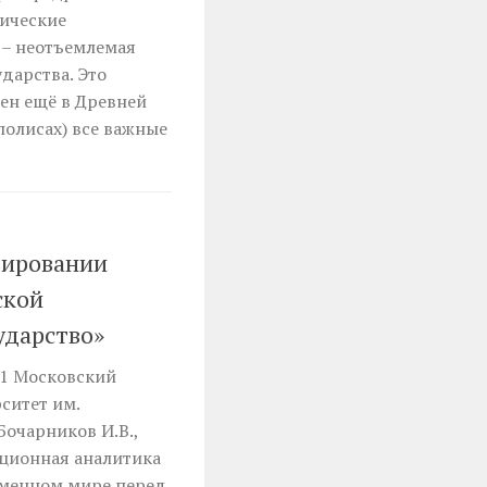
ические
 – неотъемлемая
дарства. Это
ен ещё в Древней
полисах) все важные
зировании
ской
ударство»
31 Московский
ситет им.
Бочарников И.В.,
ционная аналитика
еменном мире перед