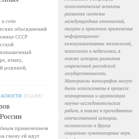
геополитические аспекты
развития системы
 о себе
международных отношений,
еских объединений
теории и практики применения
информационно-
столице СССР
коммуникативных технологий,
усской
психологии и педагогики, а
 повышенный
также истории развития
е, языку,
современной российской
й родиной,
государственности.
Материалы монографии могут
быть использованы в процессе
планирования и организации
ПАСНОСТИ
23.12.2017
научно-исследовательских
зов
работ, а также в преподавании
 России
отечественной истории,
политологии и других
табным применением
социально-гуманитарных наук.
на смену ей идут