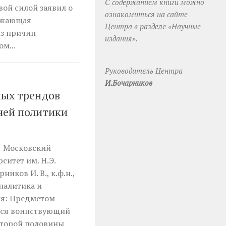
С содержанием книги можно
вой силой заявил о
ознакомиться на сайте
ожающая
Центра в разделе «Научные
из причин
издания».
м...
Руководитель Центра
И.Бочарников
ных трендов
ней политики
1 Московский
ситет им. Н.Э.
иков И. В., к.ф.н.,
налитика и
ия: Предметом
тся воинствующий
второй половины