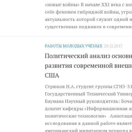
«новые войны» В начале XXI века с но
себе феномен гибридной войны, угр
актуальность которой служит одной 
существенных подвижек в современно
РАБОТЫ МОЛОДЫХ УЧЁНЫХ
20.12.2017
Политический анализ основ
развития современной внеш
США
Стрюков Н.А. студент группы СГН3-3
Государственный Технический Универ
Баумана Научный руководитель: Бочарн
доцент кафедры «Информационная а
политические технологии» Аннотац
исследования в данной работе являе
американский милитаризм периода 