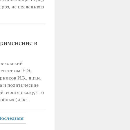
гроз, не последнюю
применение в
Московский
итет им. Н.Э.
ников И.В., д.п.н.
 и политические
, если я скажу, что
бных (и не...
Последняя