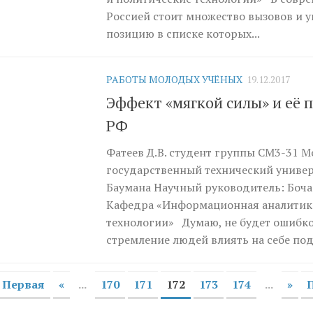
Россией стоит множество вызовов и у
позицию в списке которых...
РАБОТЫ МОЛОДЫХ УЧЁНЫХ
19.12.2017
Эффект «мягкой силы» и её 
РФ
Фатеев Д.В. студент группы СМ3-31 
государственный технический универс
Баумана Научный руководитель: Бочар
Кафедра «Информационная аналитика
технологии» Думаю, не будет ошибкой
стремление людей влиять на себе подо
Первая
«
...
170
171
172
173
174
...
»