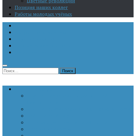
Цветные революции
Позиция наших коллег
Работы молодых учёных
О Центре
Актуальная аналитика
Научные издания
Исторические портреты
Мероприятия
Найти:
Статьи по актуальным проблемам
Внутренние угрозы национальной
безопасности
Внешнеполитические аспекты безопасности
Войны и конфликты
Информационное противоборство
История Отечества
Кавказ, Кавказская политика России