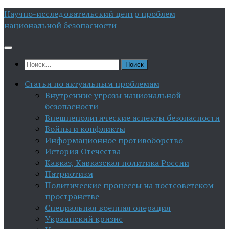
Перейти
Научно-исследовательский центр проблем
к
национальной безопасности
содержимому
Найти:
Статьи по актуальным проблемам
Внутренние угрозы национальной
безопасности
Внешнеполитические аспекты безопасности
Войны и конфликты
Информационное противоборство
История Отечества
Кавказ, Кавказская политика России
Патриотизм
Политические процессы на постсоветском
пространстве
Специальная военная операция
Украинский кризис