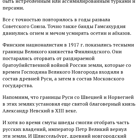
быть истребленным или ассимилированным турками и
персами.
Все с точностью повторилось в годы развала
Советского Союза. Точно также банды Гамсахурдия
двинулись огнем и мечом усмирять осетин и абхазов.
Финским националистам в 1917 г. показались тесными
границы Великого княжества Финляндского. Они
постарались оторвать от раздираемой
братоубийственной войной России земли, которые со
времен Господина Великого Новгорода входили в
состав древней Руси, а затем в состав Московского
государства.
Напомним, что границы Руси со Швецией и Норвегией
в этих землях установил еще святой благоверный князь
Александр Невский в ХIII веке.
И хотя во время смуты шведы смогли отобрать часть
русских владений, император Петр Великий вернул
эти земли. И Шлиссельбург, древний новгородский