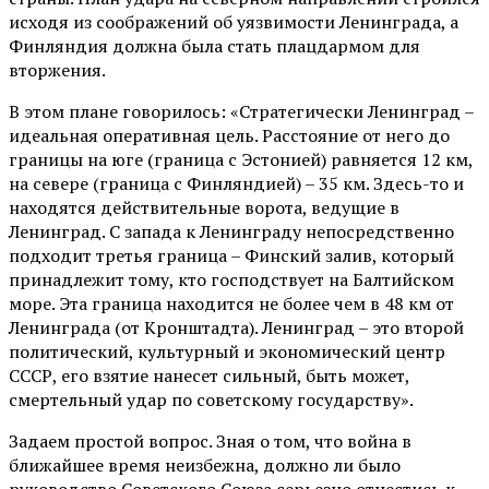
исходя из соображений об уязвимости Ленинграда, а
Финляндия должна была стать плацдармом для
вторжения.
В этом плане говорилось: «Стратегически Ленинград –
идеальная оперативная цель. Расстояние от него до
границы на юге (граница с Эстонией) равняется 12 км,
на севере (граница с Финляндией) – 35 км. Здесь-то и
находятся действительные ворота, ведущие в
Ленинград. С запада к Ленинграду непосредственно
подходит третья граница – Финский залив, который
принадлежит тому, кто господствует на Балтийском
море. Эта граница находится не более чем в 48 км от
Ленинграда (от Кронштадта). Ленинград – это второй
политический, культурный и экономический центр
СССР, его взятие нанесет сильный, быть может,
смертельный удар по советскому государству».
Задаем простой вопрос. Зная о том, что война в
ближайшее время неизбежна, должно ли было
руководство Советского Союза серьезно отнестись к