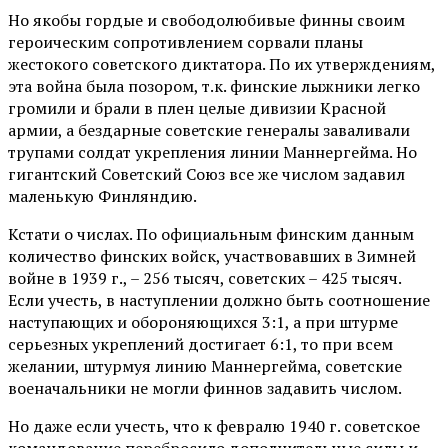
Но якобы гордые и свободолюбивые финны своим
героическим сопротивлением сорвали планы
жестокого советского диктатора. По их утверждениям,
эта война была позором, т.к. финские лыжники легко
громили и брали в плен целые дивизии Красной
армии, а бездарные советские генералы заваливали
трупами солдат укрепления линии Маннергейма. Но
гигантский Советский Союз все же числом задавил
маленькую Финляндию.
Кстати о числах. По официальным финским данным
количество финских войск, участвовавших в Зимней
войне в 1939 г., – 256 тысяч, советских – 425 тысяч.
Если учесть, в наступлении должно быть соотношение
наступающих и обороняющихся 3:1, а при штурме
серьезных укреплений достигает 6:1, то при всем
желании, штурмуя линию Маннергейма, советские
военачальники не могли финнов задавить числом.
Но даже если учесть, что к февралю 1940 г. советское
командование перебросило дополнительные силы и