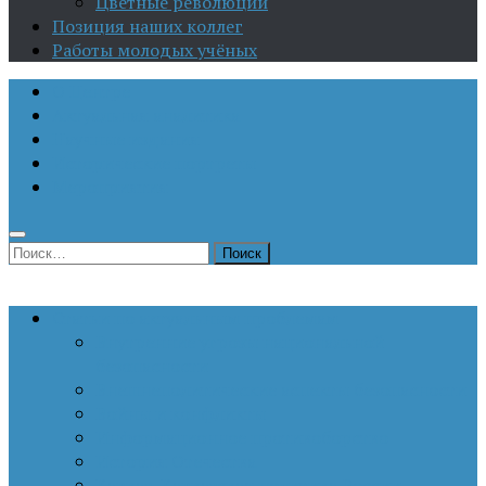
Цветные революции
Позиция наших коллег
Работы молодых учёных
О Центре
Актуальная аналитика
Научные издания
Исторические портреты
Мероприятия
Найти:
Статьи по актуальным проблемам
Внутренние угрозы национальной
безопасности
Внешнеполитические аспекты безопасности
Войны и конфликты
Информационное противоборство
История Отечества
Кавказ, Кавказская политика России