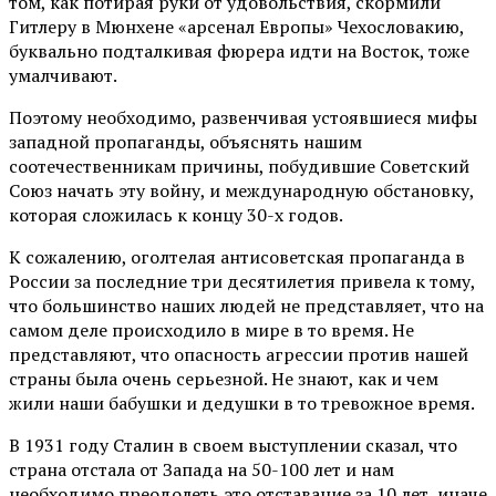
том, как потирая руки от удовольствия, скормили
Гитлеру в Мюнхене «арсенал Европы» Чехословакию,
буквально подталкивая фюрера идти на Восток, тоже
умалчивают.
Поэтому необходимо, развенчивая устоявшиеся мифы
западной пропаганды, объяснять нашим
соотечественникам причины, побудившие Советский
Союз начать эту войну, и международную обстановку,
которая сложилась к концу 30-х годов.
К сожалению, оголтелая антисоветская пропаганда в
России за последние три десятилетия привела к тому,
что большинство наших людей не представляет, что на
самом деле происходило в мире в то время. Не
представляют, что опасность агрессии против нашей
страны была очень серьезной. Не знают, как и чем
жили наши бабушки и дедушки в то тревожное время.
В 1931 году Сталин в своем выступлении сказал, что
страна отстала от Запада на 50-100 лет и нам
необходимо преодолеть это отставание за 10 лет, иначе