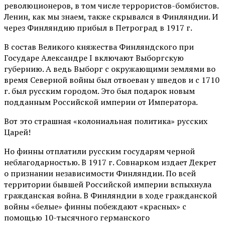
революционеров, в том числе террористов-бомбистов.
Ленин, как мы знаем, также скрывался в Финляндии. И
через Финляндию прибыл в Петроград в 1917 г.
В состав Великого княжества Финляндского при
Государе Александре I включают Выборгскую
губернию. А ведь Выборг с окружающими землями во
время Северной войны был отвоеван у шведов и с 1710
г. был русским городом. Это был подарок новым
подданным Российской империи от Императора.
Вот это страшная «колониальная политика» русских
Царей!
Но финны отплатили русским государям черной
неблагодарностью. В 1917 г. Совнарком издает Декрет
о признании независимости Финляндии. По всей
территории бывшей Российской империи вспыхнула
гражданская война. В Финляндии в ходе гражданской
войны «белые» финны побеждают «красных» с
помощью 10-тысячного германского