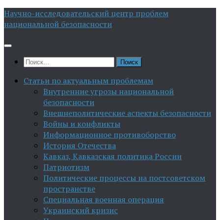
Перейти
Научно-исследовательский центр проблем
к
национальной безопасности
содержимому
Найти:
Статьи по актуальным проблемам
Внутренние угрозы национальной
безопасности
Внешнеполитические аспекты безопасности
Войны и конфликты
Информационное противоборство
История Отечества
Кавказ, Кавказская политика России
Патриотизм
Политические процессы на постсоветском
пространстве
Специальная военная операция
Украинский кризис