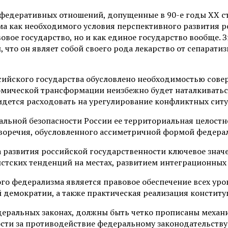
 федеративных отношений, допущенные в 90-е годы XX ст
а как необходимого условия перспективного развития р
вовое государство, но и как единое государство вообще.
 что он являет собой своего рода лекарство от сепарати
ссийского государства обусловлено необходимостью сов
омической трансформации неизбежно будет наталкиватьс
идется расходовать на урегулирование конфликтных ситу
нальной безопасности России ее территориальная целост
иворечия, обусловленного ассиметричной формой федера
па развития российской государственности ключевое зна
стских тенденций на местах, развитием интеграционных 
о федерализма является правовое обеспечение всех уро
 демократии, а также практическая реализация констит
деральных законах, должны быть четко прописаны механ
ости за противодействие федеральному законодательству