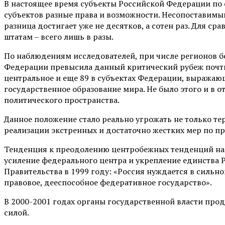
В настоящее время субъекты Российской Федерации по 
субъектов разные права и возможности. Несопоставимый
разница достигает уже не десятков, а сотен раз. Для сра
штатам – всего лишь в разы.
По наблюдениям исследователей, при числе регионов б
Федерации превысила данный критический рубеж почти в
центральное и еще 89 в субъектах Федерации, выражаю
государственное образование мира. Не было этого и в 
политического пространства.
Данное положение стало реально угрожать не только те
реализации экстренных и достаточно жестких мер по п
Тенденция к преодолению центробежных тенденций наме
усиление федерального центра и укрепление единства 
Правительства в 1999 году: «Россия нуждается в сильно
правовое, дееспособное федеративное государство».
В 2000-2001 годах органы государственной власти прод
силой.