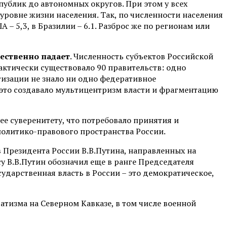
публик до автономных округов. При этом у всех
уровне жизни населения. Так, по численности населения
А – 5,3, в Бразилии – 6.1. Разброс же по регионам или
ественно падает
. Численность субъектов Российской
фактически существовало 90 правительств: одно
изации не знало ни одно федеративное
е это создавало мультицентризм власти и фрагментацию
ее суверенитету, что потребовало принятия и
политико-правового пространства России.
 Президента России В.В.Путина, направленных на
 В.В.Путин обозначил еще в ранге Председателя
сударственная власть в России – это демократическое,
тизма на Северном Кавказе, в том числе военной