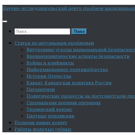
Перейти
Научно-исследовательский центр проблем национально
к
содержимому
Найти:
Статьи по актуальным проблемам
Внутренние угрозы национальной безопаснос
Внешнеполитические аспекты безопасности
Войны и конфликты
Информационное противоборство
История Отечества
Кавказ, Кавказская политика России
Патриотизм
Политические процессы на постсоветском пр
Специальная военная операция
Украинский кризис
Цветные революции
Позиция наших коллег
Работы молодых учёных