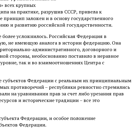
м» всех крупных
ипа на практике, разрушив СССР, привела к
е принцип заложен и в основу государственного
нию и развитию российской государственности.
е более усложнилось. Российская Федерация в
ную, не имеющую аналога в истории федерацию. Она
рриториально-административного, договорного и
дной стороны, необоснованно поставило в неравное
уровне, так и во взаимоотношениях Центра с
ие субъектов Федерации с реальным их принципиальным
имых противоречий – республики ревностно стремились
али на уравнивании прав за счет либо урезания прав
сурсов и исторические традиции – все это
субъекта Федерации, и особое положение
убъектов Федерации.