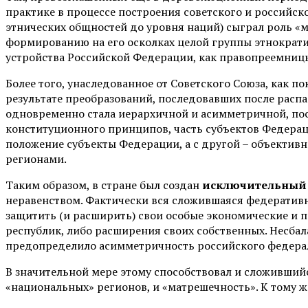
практике в процессе построения советского и российск
этнических общностей до уровня наций) сыграл роль «
формированию на его осколках целой группы этнократи
устройства Российской Федерации, как правопреемницы
Более того, унаследованное от Советского Союза, как п
результате преобразований, последовавших после распа
одновременно стала иерархичной и асимметричной, по
конституционного принципов, часть субъектов Федераци
положение субъекты Федерации, а с другой – объектив
регионами.
Таким образом, в стране был создан
исключительный
неравенством. Фактически вся сложившаяся федератив
защитить (и расширить) свои особые экономические и п
республик, либо расширения своих собственных. Несбал
предопределило асимметричность российского федерали
В значительной мере этому способствовал и сложившийс
«национальных» регионов, и «матрешечность». К тому 