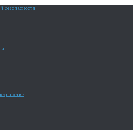
й безопасности
ти
остранстве