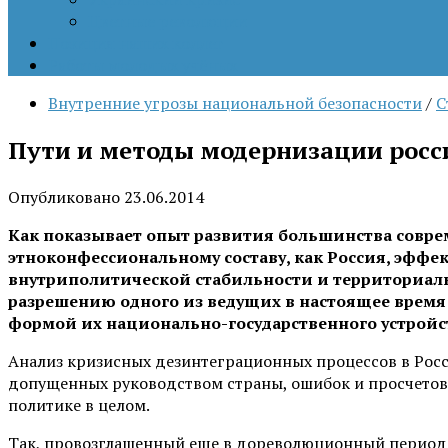
Цветные революции
Позиция наших коллег
Работы молодых учёных
Внутренние угрозы национальной безопасности
/
С
Пути и методы модернизации росс
Опубликовано
23.06.2014
Как показывает опыт развития большинства соврем
этноконфессиональному составу, как Россия, эфф
внутриполитической стабильности и территориаль
разрешению одного из ведущих в настоящее время
формой их национально-государственного устройс
Анализ кризисных дезинтеграционных процессов в Росси
допущенных руководством страны, ошибок и просчетов,
политике в целом.
Так, провозглашенный еще в дореволюционный перио