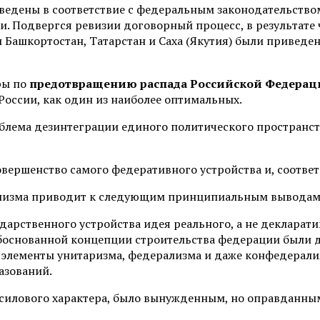
ведены в соответствие с федеральным законодательством
. Подвергся ревизии договорный процесс, в результате 
Башкортостан, Татарстан и Саха (Якутия) были приведен
ры по
предотвращению распада Российской Федера
России, как один из наиболее оптимальных.
роблема дезинтеграции единого политического пространс
овершенство самого федеративного устройства и, соотве
ализма приводит к следующим принципиальным выводам
дарственного устройства идея реального, а не декларат
обоснованной концепции строительства федерации были 
 элементы унитаризма, федерализма и даже конфедерали
азований.
но-силового характера, было вынужденным, но оправдан