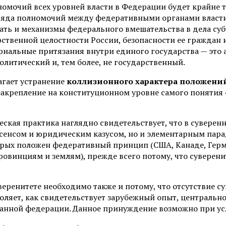
мочий всех уровней власти в Федерации будет крайне тр
 ряда полномочий между федеративными органами власти
ть и механизмы федерального вмешательства в дела субъ
рственной целостности России, безопасности ее граждан
риальные притязания внутри единого государства — это
литический и, тем более, не государственный.
гает устранение
коллизионного характера положени
закрепление на конституционном уровне самого понятия 
ческая практика наглядно свидетельствует, что в сувере
онсенсом и юридическим казусом, но и элементарным пар
орых положен федеративный принцип (США, Канаде, Герм
ровинциям и землям), прежде всего потому, что суверенит
веренитете необходимо также и потому, что отсутствие с
оляет, как свидетельствует зарубежный опыт, центральн
анной федерации. Данное принуждение возможно при ус