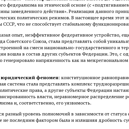
ого федерализма на этнической основе (с «подтягивание
мины замедленного действия». Реализация данного принц
ческих политических режимов. В настоящее время этот ж
 СССР, что не способствует стабильному функционирова
оказал опыт, неэффективное федеративное устройство, ещ
да Советского Союза, стала представлять собой уникаль
строенной на смеси национально-государственного и те
и вошла в состав других субъектов Федерации. Это, с о
но генерировало напряженность как на межрегиональном 
 юридический феномен
: конституционное равноправ
ная система стала представлять комплекс трудноразреш
олитические права, а другие субъекты Федерации настаив
ансированность власти, неравномерное распределение ре
зма и, соответственно, его уязвимость.
я разный уровень полномочий в зависимости от статуса 
же не последним фактором была и излишняя дробность с