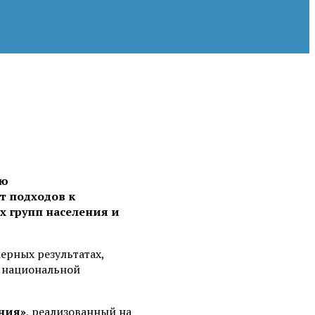
ию
т подходов к
х групп населения и
ерных результатах,
в национальной
ния»
, реализованный на