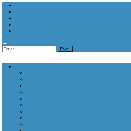
О Центре
Актуальная аналитика
Научные издания
Исторические портреты
Мероприятия
Найти:
Статьи по актуальным проблемам
Внутренние угрозы национальной безопаснос
Внешнеполитические аспекты безопасности
Войны и конфликты
Информационное противоборство
История Отечества
Кавказ, Кавказская политика России
Патриотизм
Политические процессы на постсоветском пр
Специальная военная операция
Украинский кризис