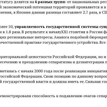
статусу делятся на
6 разных групп
: от национальных рес
 экономический потенциал территорий проявляется и в 
внения, в Японии данная разница составляет 2.7 раза, в СШ
олее 50,
управляемость государственной системы сущ
 1.8 раза. В результате к началуXXI столетия в России 
щих региональные интересы. Аналога подобной бюрократ
отечественной практике государственного устройства. Вс
рриториальной целостности Российской Федерации, но и 
ресечению и преодолению сепаратизма и дезинтеграции 
тилась с начала 2000 года после реализации инициатив
Российской Федерации. Свою позицию по данному вопросу
й государственной власти и должна иметь ее. Сильная го
емонстрировали способность к подавлению очагов сепара