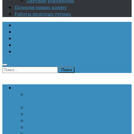
Цветные революции
Позиция наших коллег
Работы молодых учёных
О Центре
Актуальная аналитика
Научные издания
Исторические портреты
Мероприятия
Найти:
Статьи по актуальным проблемам
Внутренние угрозы национальной
безопасности
Внешнеполитические аспекты безопасности
Войны и конфликты
Информационное противоборство
История Отечества
Кавказ, Кавказская политика России