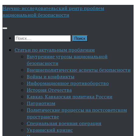
Перейти
Научно-исследовательский центр проблем
к
национальной безопасности
содержимому
Найти:
Статьи по актуальным проблемам
Внутренние угрозы национальной
безопасности
Внешнеполитические аспекты безопасности
Войны и конфликты
Информационное противоборство
История Отечества
Кавказ, Кавказская политика России
Патриотизм
Политические процессы на постсоветском
пространстве
Специальная военная операция
Украинский кризис