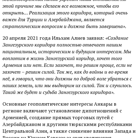
этой причине мы сделаем все возможное, чтобы его
открыть… Реализация этого коридора, который очень
важен для Турции и Азербайджана, является
стратегическим вопросом и должна быть завершена».
20 апреля 2021 года Ильхам Алиев заявил:
«Создание
Зангезурского коридора полностью отвечает нашим
национальным, историческим и будущим интересам. Мы
воплотим в жизнь Зангезурский коридор, хочет того
Армения или нет. Если захочет, то решим проще, если не
захочет – решим силой. Так же, как до войны и во время
неё, я говорил, что они должны по доброй воле убраться с
наших земель, или мы выдворим их силой. Так и случилось.
Такой же будет и судьба Зангезурского коридора».
Основные геополитические интересы Анкары в
регионе включают установление дипотношений с
Арменией, создание прямых торговых путей с
Азербайджаном и другими тюркскими республиками
Центральной Азии, а также снижение влияния Запада и
России на Южном Кавказе за счет увеличения