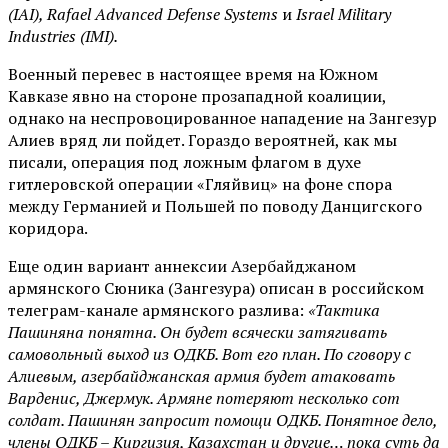
(IAI), Rafael Advanced Defense Systems
и
Israel Military
Industries (IMI).
Военный перевес в настоящее время на Южном
Кавказе явно на стороне прозападной коалиции,
однако на неспровоцированное нападение на Зангезур
Алиев вряд ли пойдет. Гораздо вероятней, как мы
писали, операция под ложным флагом в духе
гитлеровской операции «Гляйвиц» на фоне спора
между Германией и Польшей по поводу Данцигского
коридора.
Еще один вариант аннексии Азербайджаном
армянского Сюника (Зангезура) описан в российском
телеграм-канале армянского разлива:
«Тактика
Пашиняна понятна. Он будет всячески затягивать
самовольный выход из ОДКБ. Вот его план. По сговору с
Алиевым, азербайджанская армия будет атаковать
Варденис, Джермук. Армяне потеряют несколько сот
солдат. Пашинян запросит помощи ОДКБ. Понятное дело,
члены ОДКБ – Киргизия, Казахстан и другие… пока суть да