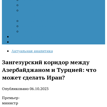
Патриотизм
Политические процессы на постсоветском
пространстве
Специальная военная операция
Украинский кризис
Цветные революции
Позиция наших коллег
Работы молодых учёных
Актуальная аналитика
Зангезурский коридор между
Азербайджаном и Турцией: что
может сделать Иран?
Опубликовано
06.10.2023
Премьер-
министр