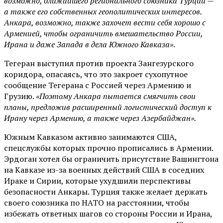
возможно, ближайшего регионального союзника Турции —
а также его собственных геополитических интересов.
Анкара, возможно, также захочет вести себя хорошо с
Арменией, чтобы ограничить вмешательство России,
Ирана и даже Запада в дела Южного Кавказа»
.
Тегеран выступил против проекта Зангезурского
коридора, опасаясь, что это закроет сухопутное
сообщение Тегерана с Россией через Армению и
Грузию.
«Поэтому Анкара пытается смягчить свои
планы, предложив расширенный логистический доступ к
Ирану через Армению, а также через Азербайджан».
Южным Кавказом активно занимаются США,
спецслужбы которых прочно прописались в Армении.
Эрдоган хотел бы ограничить присутствие Вашингтона
на Кавказе из-за военных действий США в соседних
Ираке и Сирии, которые ухудшили перспективы
безопасности Анкары. Турция также желает держать
своего союзника по НАТО на расстоянии, чтобы
избежать ответных шагов со стороны России и Ирана,