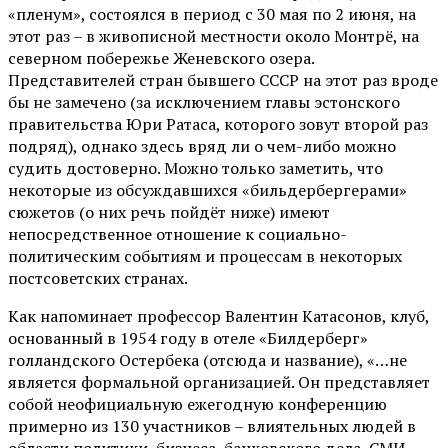
«пленум», состоялся в период с 30 мая по 2 июня, на
этот раз – в живописной местности около Монтрё, на
северном побережье Женевского озера.
Представителей стран бывшего СССР на этот раз вроде
бы не замечено (за исключением главы эстонского
правительства Юри Ратаса, которого зовут второй раз
подряд), однако здесь вряд ли о чем-либо можно
судить достоверно. Можно только заметить, что
некоторые из обсуждавшихся «бильдербергерами»
сюжетов (о них речь пойдёт ниже) имеют
непосредственное отношение к социально-
политическим событиям и процессам в некоторых
постсоветских странах.
Как напоминает профессор Валентин Катасонов, клуб,
основанный в 1954 году в отеле «Билдерберг»
голландского Остербека (отсюда и название), «…не
является формальной организацией. Он представляет
собой неофициальную ежегодную конференцию
примерно из 130 участников – влиятельных людей в
области политики, бизнеса, банковского дела, СМИ.