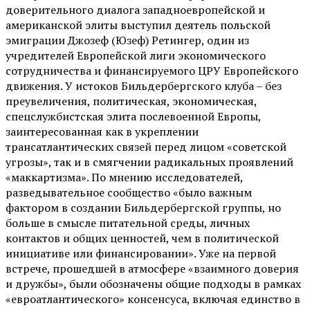
доверительного диалога западноевропейской и
американской элиты выступил деятель польской
эмиграции Джозеф (Юзеф) Ретингер, один из
учредителей Европейской лиги экономического
сотрудничества и финансируемого ЦРУ Европейского
движения. У истоков Бильдербергского клуба – без
преувеличения, политическая, экономическая,
спецслужбистская элита послевоенной Европы,
заинтересованная как в укреплении
трансатлантических связей перед лицом «советской
угрозы», так и в смягчении радикальных проявлений
«маккартизма». По мнению исследователей,
разведывательное сообщество «было важным
фактором в создании Бильдербергской группы, но
больше в смысле питательной среды, личных
контактов и общих ценностей, чем в политической
инициативе или финансировании». Уже на первой
встрече, прошедшей в атмосфере «взаимного доверия
и дружбы», были обозначены общие подходы в рамках
«евроатлантического» консенсуса, включая единство в