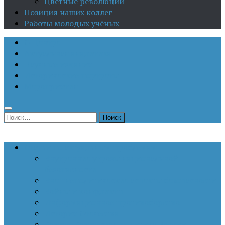
Цветные революции
Позиция наших коллег
Работы молодых учёных
О Центре
Актуальная аналитика
Научные издания
Исторические портреты
Мероприятия
Найти:
Статьи по актуальным проблемам
Внутренние угрозы национальной
безопасности
Внешнеполитические аспекты безопасности
Войны и конфликты
Информационное противоборство
История Отечества
Кавказ, Кавказская политика России