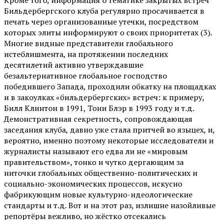
Бильдербергского клуба регулярно просачивается в
печать через организованные утечки, посредством
которых элиты информируют о своих приоритетах (3).
Многие видные представители глобального
истеблишмента, на протяжении последних
десятилетий активно утверждавшие
безальтернативное глобальное господство
победившего Запада, проходили обкатку на площадках
и в закоулках «бильдербергских» встреч: к примеру,
Билл Клинтон в 1991, Тони Блэр в 1993 году и т.д.
Демонстративная секретность, сопровождающая
заседания клуба, давно уже стала притчей во языцех, и,
вероятно, именно поэтому некоторые исследователи и
журналисты называют его едва ли не «мировым
правительством», тонко и чутко дергающим за
ниточки глобальных общественно-политических и
социально-экономических процессов, искусно
фабрикующим новые культурно-идеологические
стандарты и т.д. Вот и на этот раз, излишне назойливые
репортёры вежливо, но жёстко отсекались