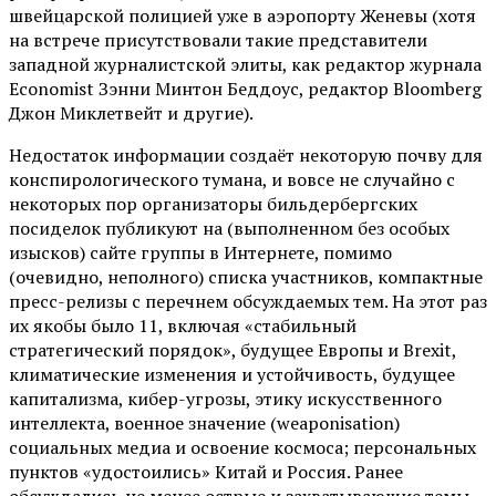
швейцарской полицией уже в аэропорту Женевы (хотя
на встрече присутствовали такие представители
западной журналистской элиты, как редактор журнала
Economist Зэнни Минтон Беддоус, редактор Bloomberg
Джон Миклетвейт и другие).
Недостаток информации создаёт некоторую почву для
конспирологического тумана, и вовсе не случайно с
некоторых пор организаторы бильдербергских
посиделок публикуют на (выполненном без особых
изысков) сайте группы в Интернете, помимо
(очевидно, неполного) списка участников, компактные
пресс-релизы с перечнем обсуждаемых тем. На этот раз
их якобы было 11, включая «стабильный
стратегический порядок», будущее Европы и Brexit,
климатические изменения и устойчивость, будущее
капитализма, кибер-угрозы, этику искусственного
интеллекта, военное значение (weaponisation)
социальных медиа и освоение космоса; персональных
пунктов «удостоились» Китай и Россия. Ранее
обсуждались не менее острые и захватывающие темы,