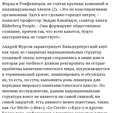
Форда и Рокфеллеров, не считая крупных компаний и
индивидуальных членов (2). «Это не конспиративная
организация. Здесь все сделано гораздо хитрее, –
полагает профессор Эндрю Какабадзе, соавтор книги
Bilderberg People. – Они формируют общественное
сознание, причем так, что всем кажется, будто
альтернативы не существует».
Андрей Фурсов характеризует Бильдербергский клуб
как одну из «закрытых наднациональных структур
уходящей эпохи, которая сохранилась в наши дни и
которая par exellence должна реагировать на острые
проблемы капиталистического мира, погружающегося
в терминальный кризис, анализировать и обсуждать
их, то есть, по сути, выполнять роль планерки для
верхушки мирового капиталистического класса». По
мнению исследователя, данная наднациональная
структура вовсе не является ни самой главной, ни
самой закрытой: есть намного менее известные, такие,
как «Le Siècle» («Век»), «Le Cercle» («Круг») и другие.
Кроме того, информация о тематике закрытых встреч