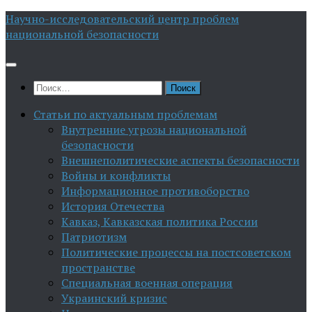
Перейти
Научно-исследовательский центр проблем
к
национальной безопасности
содержимому
Найти:
Статьи по актуальным проблемам
Внутренние угрозы национальной
безопасности
Внешнеполитические аспекты безопасности
Войны и конфликты
Информационное противоборство
История Отечества
Кавказ, Кавказская политика России
Патриотизм
Политические процессы на постсоветском
пространстве
Специальная военная операция
Украинский кризис