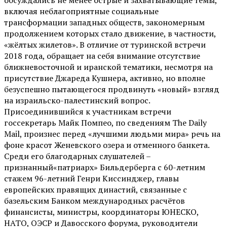
включая неблагоприятные социальные
трансформации западных обществ, закономерным
продолжением которых стало движение, в частности,
«жёлтых жилетов». В отличие от туринской встречи
2018 года, обращает на себя внимание отсутствие
ближневосточной и иранской тематики, несмотря на
присутствие Джареда Кушнера, активно, но вполне
безуспешно пытающегося продвинуть «новый» взгляд
на израильско-палестинский вопрос.
Присоединившийся к участникам встречи
госсекретарь Майк Помпео, по сведениям The Daily
Mail, произнес перед «лучшими людьми мира» речь на
фоне красот Женевского озера и отменного банкета.
Среди его благодарных слушателей –
признанный«патриарх» Бильдерберга с 60-летним
стажем 96-летний Генри Киссинджер, главы
европейских правящих династий, связанные с
базельским Банком международных расчётов
финансисты, министры, координаторы ЮНЕСКО,
НАТО, ОЭСР и Давосского форума, руководители