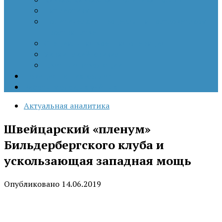
Патриотизм
Политические процессы на постсоветском
пространстве
Специальная военная операция
Украинский кризис
Цветные революции
Позиция наших коллег
Работы молодых учёных
Актуальная аналитика
Швейцарский «пленум»
Бильдербергского клуба и
ускользающая западная мощь
Опубликовано
14.06.2019