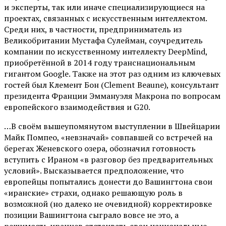
и эксперты, так или иначе специализирующиеся на
проектах, связанных с искусственным интеллектом.
Среди них, в частности, предприниматель из
Великобритании Мустафа Сулейман, соучредитель
компании по искусственному интеллекту DeepMind,
приобретённой в 2014 году транснациональным
гигантом Google. Также на этот раз одним из ключевых
гостей был Клемент Бон (Clement Beaune), консультант
президента Франции Эммануэля Макрона по вопросам
европейского взаимодействия и G20.
…В своём вышеупомянутом выступлении в Швейцарии
Майк Помпео, «невзначай» совпавшей со встречей на
берегах Женевского озера, обозначил готовность
вступить с Ираном «в разговор без предварительных
условий». Высказывается предположение, что
европейцы попытались донести до Вашингтона свои
«иранские» страхи, однако решающую роль в
возможной (но далеко не очевидной) корректировке
позиции Вашингтона сыграло вовсе не это, а
решимость иранцев отстаивать свои национальные