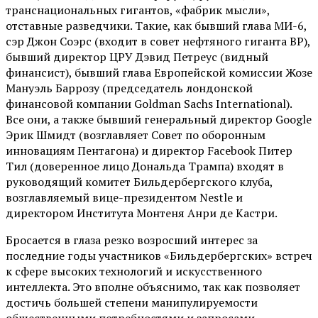
транснациональных гигантов, «фабрик мысли»,
отставные разведчики. Такие, как бывший глава МИ-6,
сэр Джон Соэрс (входит в совет нефтяного гиганта BP),
бывший директор ЦРУ Дэвид Петреус (видный
финансист), бывший глава Европейской комиссии Жозе
Мануэль Баррозу (председатель лондонской
финансовой компании Goldman Sachs International).
Все они, а также бывший генеральный директор Google
Эрик Шмидт (возглавляет Совет по оборонным
инновациям Пентагона) и директор Facebook Питер
Тил (доверенное лицо Дональда Трампа) входят в
руководящий комитет Бильдербергского клуба,
возглавляемый вице-президентом Nestle и
директором Института Монтеня Анри де Кастри.
Бросается в глаза резко возросший интерес за
последние годы участников «Бильдербергских» встреч
к сфере высоких технологий и искусственного
интеллекта. Это вполне объяснимо, так как позволяет
достичь большей степени манипулируемости
общественными потребностями и запросами,