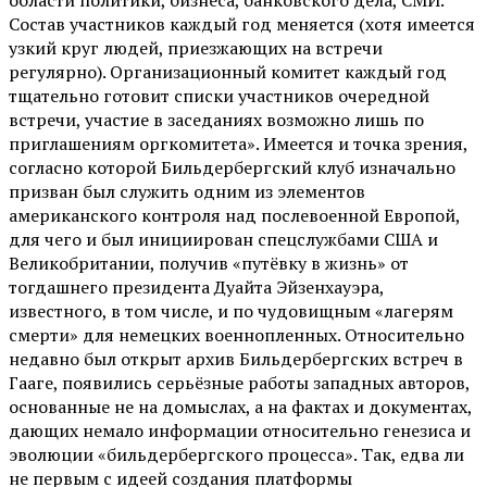
Состав участников каждый год меняется (хотя имеется
узкий круг людей, приезжающих на встречи
регулярно). Организационный комитет каждый год
тщательно готовит списки участников очередной
встречи, участие в заседаниях возможно лишь по
приглашениям оргкомитета». Имеется и точка зрения,
согласно которой Бильдербергский клуб изначально
призван был служить одним из элементов
американского контроля над послевоенной Европой,
для чего и был инициирован спецслужбами США и
Великобритании, получив «путёвку в жизнь» от
тогдашнего президента Дуайта Эйзенхауэра,
известного, в том числе, и по чудовищным «лагерям
смерти» для немецких военнопленных. Относительно
недавно был открыт архив Бильдербергских встреч в
Гааге, появились серьёзные работы западных авторов,
основанные не на домыслах, а на фактах и документах,
дающих немало информации относительно генезиса и
эволюции «бильдербергского процесса». Так, едва ли
не первым с идеей создания платформы