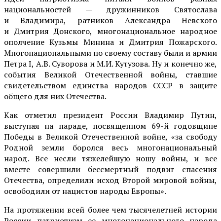
национальностей — дружинников Святослава
и Владимира, ратников Александра Невского
и Дмитрия Донского, многонациональное народное
ополчение Кузьмы Минина и Дмитрия Пожарского.
Многонациональными по своему составу были и армии
Петра I, А.В. Суворова и М.И. Кутузова. Ну и конечно же,
события Великой Отечественной войны, ставшие
свидетельством единства народов СССР в защите
общего для них Отечества.
Как отметил президент России Владимир Путин,
выступая на параде, посвященном 69-й годовщине
Победы в Великой Отечественной войне, «за свободу
Родной земли боролся весь многонациональный
народ. Все несли тяжелейшую ношу войны, и все
вместе совершили бессмертный подвиг спасения
Отечества, определили исход Второй мировой войны,
освободили от нацистов народы Европы».
На протяжении всей более чем тысячелетней истории
России патриотизм ее многонационального народа