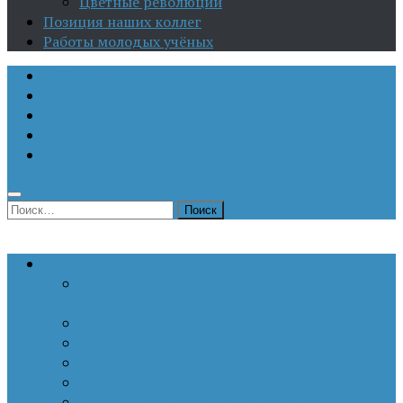
Цветные революции
Позиция наших коллег
Работы молодых учёных
О Центре
Актуальная аналитика
Научные издания
Исторические портреты
Мероприятия
Найти:
Статьи по актуальным проблемам
Внутренние угрозы национальной
безопасности
Внешнеполитические аспекты безопасности
Войны и конфликты
Информационное противоборство
История Отечества
Кавказ, Кавказская политика России