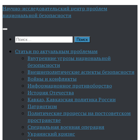
Перейти
Научно-исследовательский центр проблем
к
национальной безопасности
содержимому
Найти:
Статьи по актуальным проблемам
Внутренние угрозы национальной
безопасности
Внешнеполитические аспекты безопасности
Войны и конфликты
Информационное противоборство
История Отечества
Кавказ, Кавказская политика России
Патриотизм
Политические процессы на постсоветском
пространстве
Специальная военная операция
Украинский кризис