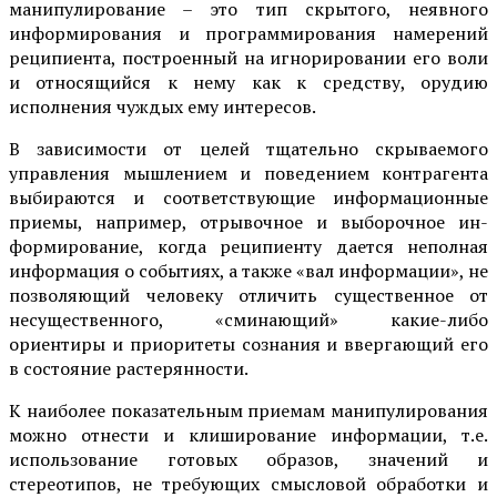
манипулирование – это тип скрытого, неявного
информирования и программирования намерений
реципиента, пост­роенный на игнорировании его воли
и относящийся к нему как к средству, орудию
исполнения чуждых ему интересов.
В зависимости от целей тщательно скрываемого
управления мыш­лением и поведением контрагента
выбираются и соответствующие информационные
приемы, например, отрывочное и выборочное ин­
формирование, когда реципиенту дается неполная
информация о со­бытиях, а также «вал информации», не
позволяющий человеку отли­чить существенное от
несущественного, «сминающий» какие-либо
ориентиры и приоритеты сознания и ввергающий его
в состояние растерянности.
К наиболее показательным приемам манипулирова­ния
можно отнести и клиширование информации, т.е.
использование готовых образов, значений и
стереотипов, не требующих смысловой обработки и