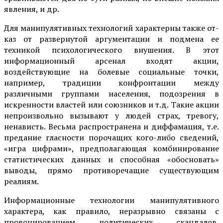
явления, и др.
Для манипулятивных технологий характерны также от­
каз от развернутой аргументации и подмена ее
техникой психологи­ческого внушения. В этот
информационный арсенал входят акции,
воздействующие на болевые социальные точки,
например, традиции конфронтации между
различными группами населения, подозрения в
искренности властей или союзников и т.д. Такие акции
непроизволь­но вызывают у людей страх, тревогу,
ненависть. Весьма распростра­нена и диффамация, т.е.
предание гласности порочащих кого-либо сведений,
«игра цифрами», предполагающая комбинирование
стати­стических данных и способная «обосновать»
выводы, прямо противо­речащие существующим
реалиям.
Информационные технологии манипулятивного
характера, как правило, неразрывно связаны с
провоцированием политических скандалов,