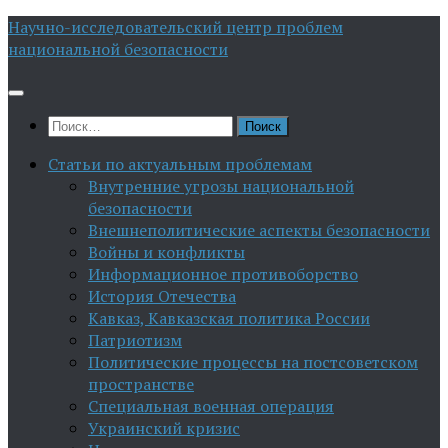
Перейти
Научно-исследовательский центр проблем
к
национальной безопасности
содержимому
Найти:
Статьи по актуальным проблемам
Внутренние угрозы национальной
безопасности
Внешнеполитические аспекты безопасности
Войны и конфликты
Информационное противоборство
История Отечества
Кавказ, Кавказская политика России
Патриотизм
Политические процессы на постсоветском
пространстве
Специальная военная операция
Украинский кризис