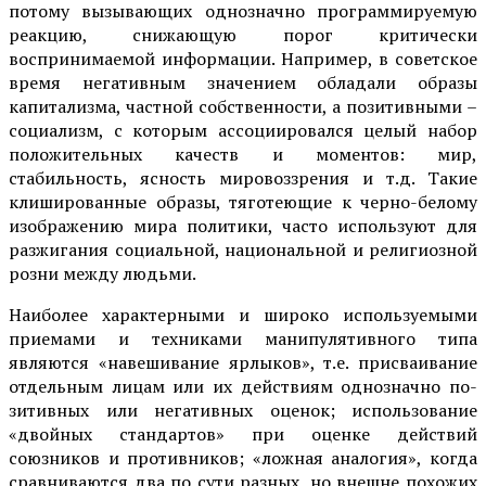
потому вызывающих однозначно программируемую
ре­акцию, снижающую порог критически
воспринимаемой информации. Например, в советское
время негативным значением обладали обра­зы
капитализма, частной собственности, а позитивными –
социа­лизм, с которым ассоциировался целый набор
положительных ка­честв и моментов: мир,
стабильность, ясность мировоззрения и т.д. Такие
клишированные образы, тяготеющие к черно-белому
изобра­жению мира политики, часто используют для
разжигания социаль­ной, национальной и религиозной
розни между людьми.
Наиболее характерными и широко используемыми
приемами и техниками манипулятивного типа
являются «навешивание ярлыков», т.е. присваивание
отдельным лицам или их действиям однозначно по­
зитивных или негативных оценок; использование
«двойных стандар­тов» при оценке действий
союзников и противников; «ложная анало­гия», когда
сравниваются два по сути разных, но внешне похожих