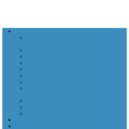
Статьи по актуальным проблемам
Внутренние угрозы национальной
безопасности
Внешнеполитические аспекты безопасности
Войны и конфликты
Информационное противоборство
История Отечества
Кавказ, Кавказская политика России
Патриотизм
Политические процессы на постсоветском
пространстве
Специальная военная операция
Украинский кризис
Цветные революции
Позиция наших коллег
Работы молодых учёных