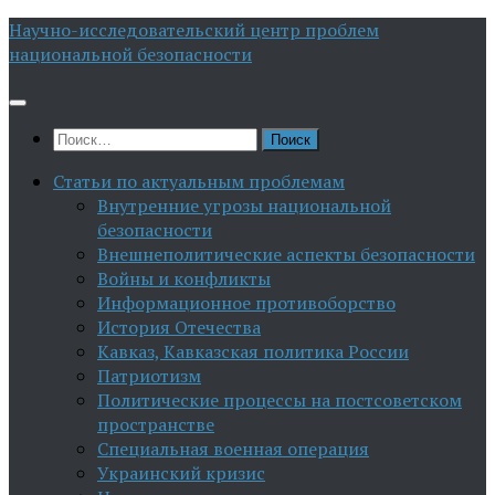
Перейти
Научно-исследовательский центр проблем
к
национальной безопасности
содержимому
Найти:
Статьи по актуальным проблемам
Внутренние угрозы национальной
безопасности
Внешнеполитические аспекты безопасности
Войны и конфликты
Информационное противоборство
История Отечества
Кавказ, Кавказская политика России
Патриотизм
Политические процессы на постсоветском
пространстве
Специальная военная операция
Украинский кризис