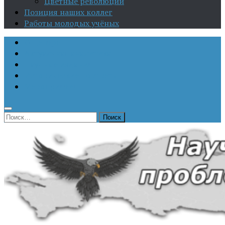
Цветные революции
Позиция наших коллег
Работы молодых учёных
О Центре
Актуальная аналитика
Научные издания
Исторические портреты
Мероприятия
Найти: