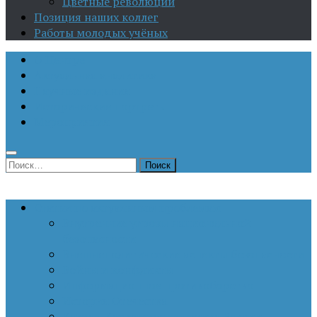
Цветные революции
Позиция наших коллег
Работы молодых учёных
О Центре
Актуальная аналитика
Научные издания
Исторические портреты
Мероприятия
Найти:
Статьи по актуальным проблемам
Внутренние угрозы национальной
безопасности
Внешнеполитические аспекты безопасности
Войны и конфликты
Информационное противоборство
История Отечества
Кавказ, Кавказская политика России