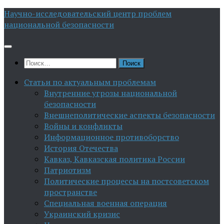
Перейти
Научно-исследовательский центр проблем
к
национальной безопасности
содержимому
Найти:
Статьи по актуальным проблемам
Внутренние угрозы национальной
безопасности
Внешнеполитические аспекты безопасности
Войны и конфликты
Информационное противоборство
История Отечества
Кавказ, Кавказская политика России
Патриотизм
Политические процессы на постсоветском
пространстве
Специальная военная операция
Украинский кризис