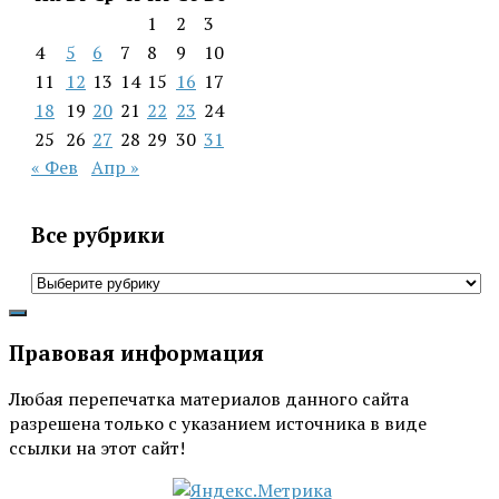
1
2
3
4
5
6
7
8
9
10
11
12
13
14
15
16
17
18
19
20
21
22
23
24
25
26
27
28
29
30
31
« Фев
Апр »
Все рубрики
Все
рубрики
Правовая информация
Любая перепечатка материалов данного сайта
разрешена только с указанием источника в виде
ссылки на этот сайт!