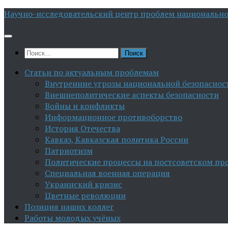
Перейти
Научно-исследовательский центр проблем национально
к
содержимому
Найти:
Статьи по актуальным проблемам
Внутренние угрозы национальной безопаснос
Внешнеполитические аспекты безопасности
Войны и конфликты
Информационное противоборство
История Отечества
Кавказ, Кавказская политика России
Патриотизм
Политические процессы на постсоветском пр
Специальная военная операция
Украинский кризис
Цветные революции
Позиция наших коллег
Работы молодых учёных