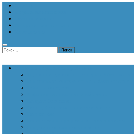
О Центре
Актуальная аналитика
Научные издания
Исторические портреты
Мероприятия
Найти:
Статьи по актуальным проблемам
Внутренние угрозы национальной безопаснос
Внешнеполитические аспекты безопасности
Войны и конфликты
Информационное противоборство
История Отечества
Кавказ, Кавказская политика России
Патриотизм
Политические процессы на постсоветском пр
Специальная военная операция
Украинский кризис