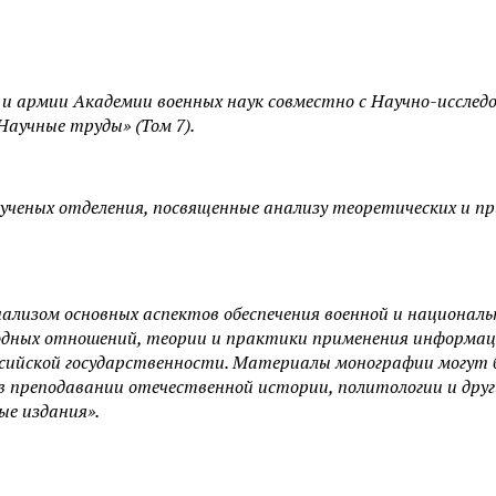
 и армии Академии военных наук совместно с Научно-иссле
аучные труды» (Том 7).
еных отделения, посвященные анализу теоретических и при
ализом основных аспектов обеспечения военной и националь
дных отношений, теории и практики применения информац
ссийской государственности. Материалы монографии могут б
в преподавании отечественной истории, политологии и друг
ые издания».