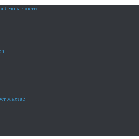
й безопасности
ти
остранстве