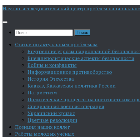
Перейти
Научно-исследовательский центр проблем национально
к
содержимому
Найти:
Статьи по актуальным проблемам
Внутренние угрозы национальной безопаснос
Внешнеполитические аспекты безопасности
Войны и конфликты
Информационное противоборство
История Отечества
Кавказ, Кавказская политика России
Патриотизм
Политические процессы на постсоветском пр
Специальная военная операция
Украинский кризис
Цветные революции
Позиция наших коллег
Работы молодых учёных