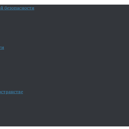
й безопасности
ти
остранстве