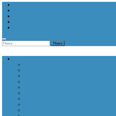
О Центре
Актуальная аналитика
Научные издания
Исторические портреты
Мероприятия
Найти:
Статьи по актуальным проблемам
Внутренние угрозы национальной безопаснос
Внешнеполитические аспекты безопасности
Войны и конфликты
Информационное противоборство
История Отечества
Кавказ, Кавказская политика России
Патриотизм
Политические процессы на постсоветском пр
Специальная военная операция
Украинский кризис