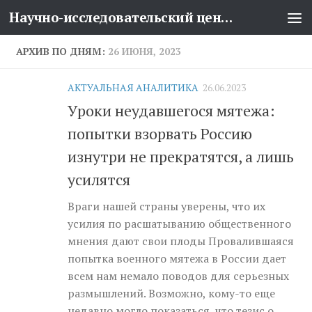
Научно-исследовательский центр проблем национальной безопасности
Перейти к содержимому
АРХИВ ПО ДНЯМ:
26 ИЮНЯ, 2023
АКТУАЛЬНАЯ АНАЛИТИКА
26.06.2023
Уроки неудавшегося мятежа:
попытки взорвать Россию
изнутри не прекратятся, а лишь
усилятся
Враги нашей страны уверены, что их
усилия по расшатыванию общественного
мнения дают свои плоды Провалившаяся
попытка военного мятежа в России дает
всем нам немало поводов для серьезных
размышлений. Возможно, кому-то еще
недавно могло показаться, что тезис о