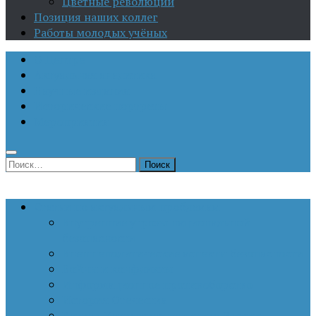
Цветные революции
Позиция наших коллег
Работы молодых учёных
О Центре
Актуальная аналитика
Научные издания
Исторические портреты
Мероприятия
Найти:
Статьи по актуальным проблемам
Внутренние угрозы национальной
безопасности
Внешнеполитические аспекты безопасности
Войны и конфликты
Информационное противоборство
История Отечества
Кавказ, Кавказская политика России