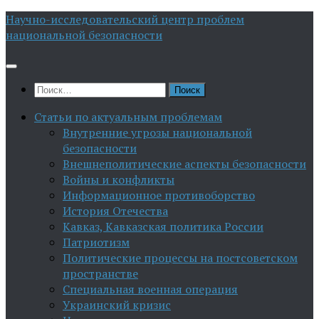
Перейти
Научно-исследовательский центр проблем
к
национальной безопасности
содержимому
Найти:
Статьи по актуальным проблемам
Внутренние угрозы национальной
безопасности
Внешнеполитические аспекты безопасности
Войны и конфликты
Информационное противоборство
История Отечества
Кавказ, Кавказская политика России
Патриотизм
Политические процессы на постсоветском
пространстве
Специальная военная операция
Украинский кризис