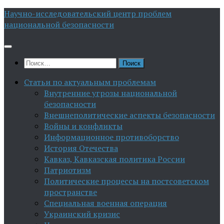
Перейти
Научно-исследовательский центр проблем
к
национальной безопасности
содержимому
Найти:
Статьи по актуальным проблемам
Внутренние угрозы национальной
безопасности
Внешнеполитические аспекты безопасности
Войны и конфликты
Информационное противоборство
История Отечества
Кавказ, Кавказская политика России
Патриотизм
Политические процессы на постсоветском
пространстве
Специальная военная операция
Украинский кризис