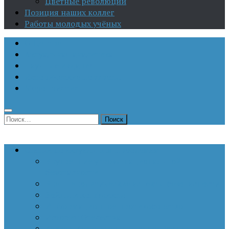
Цветные революции
Позиция наших коллег
Работы молодых учёных
О Центре
Актуальная аналитика
Научные издания
Исторические портреты
Мероприятия
Найти:
Статьи по актуальным проблемам
Внутренние угрозы национальной
безопасности
Внешнеполитические аспекты безопасности
Войны и конфликты
Информационное противоборство
История Отечества
Кавказ, Кавказская политика России