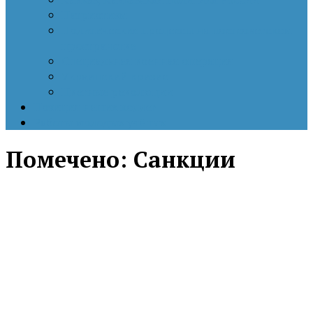
Патриотизм
Политические процессы на постсоветском
пространстве
Специальная военная операция
Украинский кризис
Цветные революции
Позиция наших коллег
Работы молодых учёных
Помечено:
Санкции