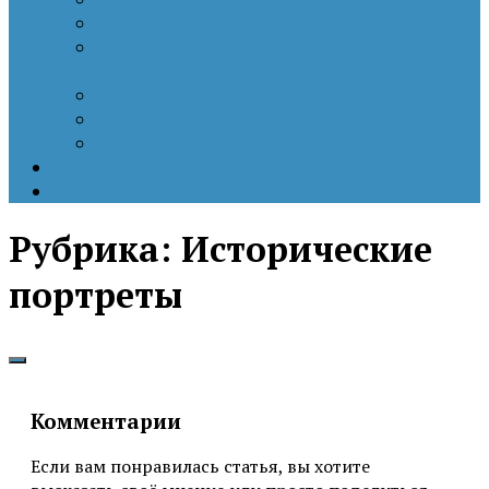
Патриотизм
Политические процессы на постсоветском
пространстве
Специальная военная операция
Украинский кризис
Цветные революции
Позиция наших коллег
Работы молодых учёных
Рубрика:
Исторические
портреты
Комментарии
Если вам понравилась статья, вы хотите