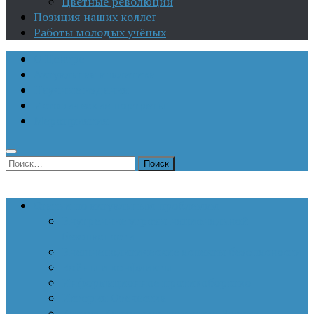
Цветные революции
Позиция наших коллег
Работы молодых учёных
О Центре
Актуальная аналитика
Научные издания
Исторические портреты
Мероприятия
Найти:
Статьи по актуальным проблемам
Внутренние угрозы национальной
безопасности
Внешнеполитические аспекты безопасности
Войны и конфликты
Информационное противоборство
История Отечества
Кавказ, Кавказская политика России