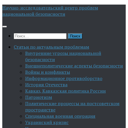
Перейти
Научно-исследовательский центр проблем
к
национальной безопасности
содержимому
Найти:
Статьи по актуальным проблемам
Внутренние угрозы национальной
безопасности
Внешнеполитические аспекты безопасности
Войны и конфликты
Информационное противоборство
История Отечества
Кавказ, Кавказская политика России
Патриотизм
Политические процессы на постсоветском
пространстве
Специальная военная операция
Украинский кризис