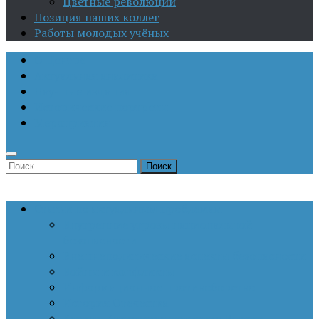
Цветные революции
Позиция наших коллег
Работы молодых учёных
О Центре
Актуальная аналитика
Научные издания
Исторические портреты
Мероприятия
Найти:
Статьи по актуальным проблемам
Внутренние угрозы национальной
безопасности
Внешнеполитические аспекты безопасности
Войны и конфликты
Информационное противоборство
История Отечества
Кавказ, Кавказская политика России