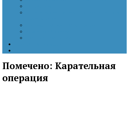
Патриотизм
Политические процессы на постсоветском
пространстве
Специальная военная операция
Украинский кризис
Цветные революции
Позиция наших коллег
Работы молодых учёных
Помечено:
Карательная
операция