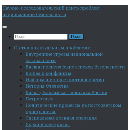
Перейти
Научно-исследовательский центр проблем
к
национальной безопасности
содержимому
Найти:
Статьи по актуальным проблемам
Внутренние угрозы национальной
безопасности
Внешнеполитические аспекты безопасности
Войны и конфликты
Информационное противоборство
История Отечества
Кавказ, Кавказская политика России
Патриотизм
Политические процессы на постсоветском
пространстве
Специальная военная операция
Украинский кризис